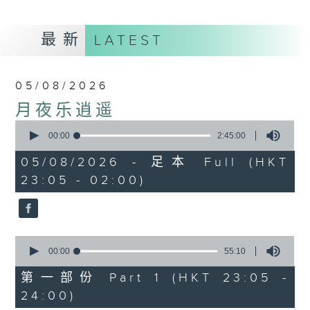
最新
LATEST
05/08/2026
月夜乐逍遥
0
seconds
00:00
2:45:00
of
2
05/08/2026 - 足本 Full (HKT
hours,
23:05 - 02:00)
45
minutes,
0
seconds
0
seconds
00:00
55:10
of
55
第一部份 Part 1 (HKT 23:05 -
minutes,
24:00)
10
seconds