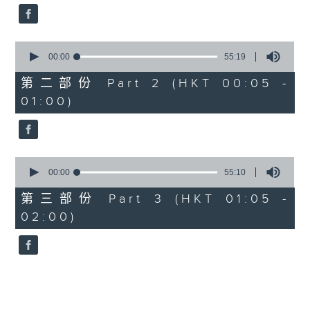
0
seconds
00:00
55:19
of
55
第二部份 Part 2 (HKT 00:05 -
minutes,
01:00)
19
seconds
0
seconds
00:00
55:10
of
55
第三部份 Part 3 (HKT 01:05 -
minutes,
02:00)
10
seconds