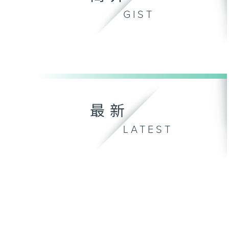
GIST
最新
LATEST