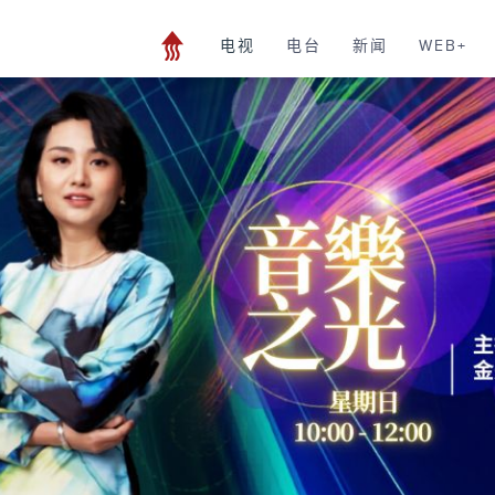
电视
电台
新闻
WEB+