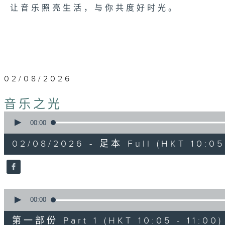
让音乐照亮生活，与你共度好时光。
02/08/2026
音乐之光
0
seconds
00:00
of
1
02/08/2026 - 足本 Full (HKT 10:05 
hour,
50
minutes,
0
seconds
Volume
90%
0
seconds
00:00
of
55
第一部份 Part 1 (HKT 10:05 - 11:00)
minutes,