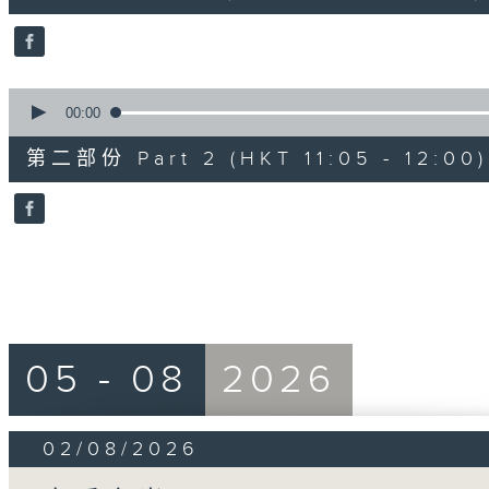
0
seconds
Volume
90%
0
seconds
00:00
of
55
第二部份 Part 2 (HKT 11:05 - 12:00)
minutes,
9
seconds
Volume
90%
05 - 08
2026
02/08/2026