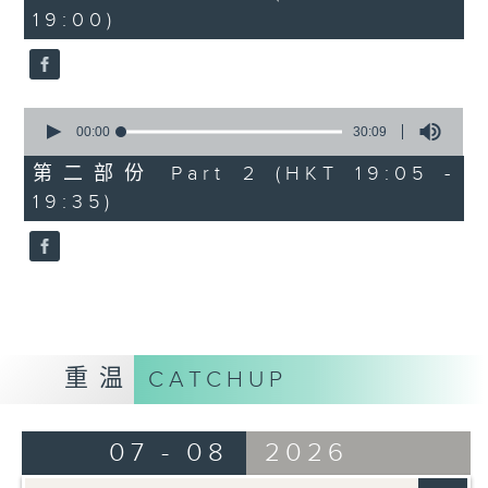
minutes,
19:00)
0
seconds
0
seconds
00:00
30:09
of
30
第二部份 Part 2 (HKT 19:05 -
minutes,
19:35)
9
seconds
重温
CATCHUP
07 - 08
2026