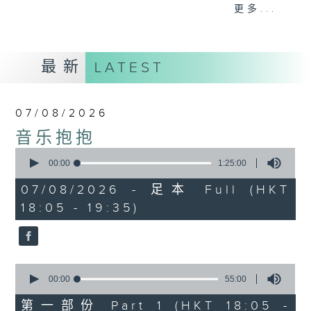
会请热爱音乐的听众到现场述说「乐光情
更多...
话」，重温那些年欣赏美妙旋律的记忆.....
每周一到周五晚上六点到七点半，欢迎一同体
验轻松自在的音乐抱抱!
最新
LATEST
07/08/2026
音乐抱抱
0
seconds
00:00
1:25:00
of
1
07/08/2026 - 足本 Full (HKT
hour,
18:05 - 19:35)
25
minutes,
0
seconds
0
seconds
00:00
55:00
of
55
第一部份 Part 1 (HKT 18:05 -