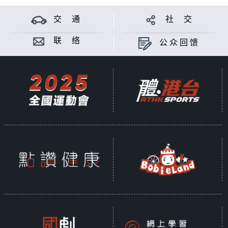
交 通
社 交
联 络
公众回馈