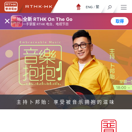
ENG
/
繁
×
全新 RTHK On The Go
取得
一手掌握 RTHK 电台、电视节目
主持卜邦贻：享受被音乐拥抱的滋味