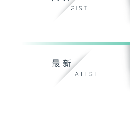
GIST
最新
LATEST