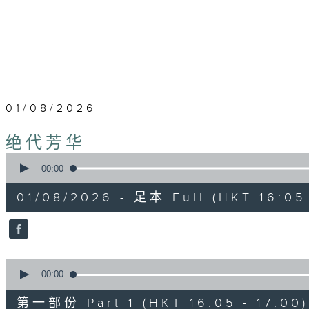
01/08/2026
绝代芳华
0
seconds
00:00
of
2
01/08/2026 - 足本 Full (HKT 16:05 
hours,
45
minutes,
0
seconds
Volume
90%
0
seconds
00:00
of
55
第一部份 Part 1 (HKT 16:05 - 17:00)
minutes,