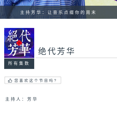
主持芳华：让音乐点缀你的周末
绝代芳华
所有集数
您喜欢这个节目吗?
主持人：芳华