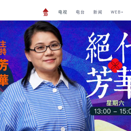
电视
电台
新闻
WEB+