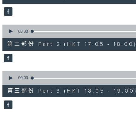
0
seconds
Volume
90%
0
seconds
00:00
of
55
第二部份 Part 2 (HKT 17:05 - 18:00
minutes,
9
seconds
Volume
90%
0
seconds
00:00
of
55
第三部份 Part 3 (HKT 18:05 - 19:00
minutes,
9
seconds
Volume
90%