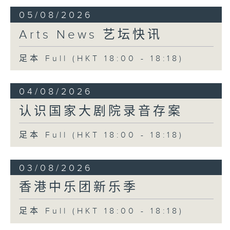
05/08/2026
Arts News 艺坛快讯
足本 Full (HKT 18:00 - 18:18)
04/08/2026
认识国家大剧院录音存案
足本 Full (HKT 18:00 - 18:18)
03/08/2026
香港中乐团新乐季
足本 Full (HKT 18:00 - 18:18)