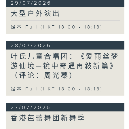
29/07/2026
大型户外演出
足本 Full (HKT 18:00 - 18:18)
28/07/2026
叶氏儿童合唱团：《爱丽丝梦
游仙境—镜中奇遇再敍新篇》
（评论：周光蓁）
足本 Full (HKT 18:00 - 18:18)
27/07/2026
香港芭蕾舞团新舞季