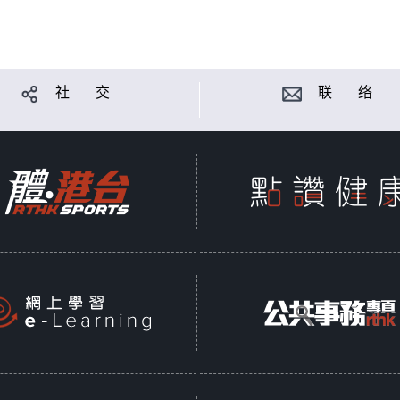
社 交
联 络