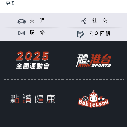
更多 ...
交 通
社 交
联 络
公众回馈