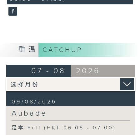
seconds
重温
CATCHUP
07 - 08
2026
09/08/2026
Aubade
足本 Full (HKT 06:05 - 07:00)