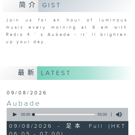
简介
GIST
Join us for an hour of luminous
music every morning at 6 am with
Radio 4 ’ s Aubade - it’ ll brighten
up your day.
最新
LATEST
09/08/2026
Aubade
0
seconds
00:00
55:00
of
55
09/08/2026 - 足本 Full (HKT
minutes,
06:05 - 07:00)
0