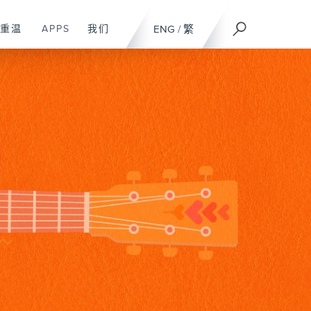
重温
APPS
我们
ENG
/
繁