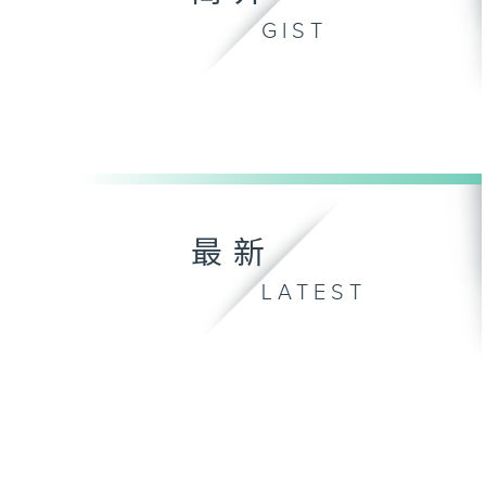
GIST
最新
LATEST