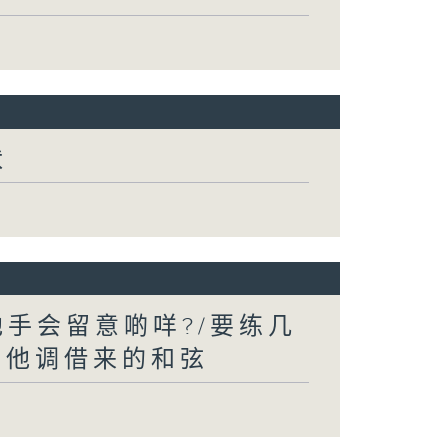
状
手会留意啲咩?/要练几
其他调借来的和弦