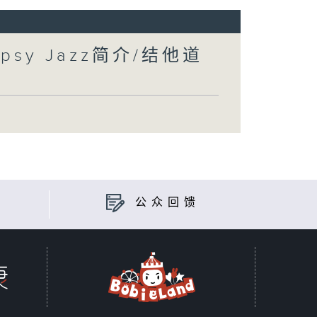
sy Jazz简介/结他道
公众回馈