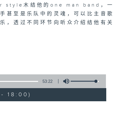
style木结他的one man band，一
他手甚至是乐队中的灵魂，可以比主音歌
音乐，透过不同环节向听众介绍结他有关
53:22
- 18:00)