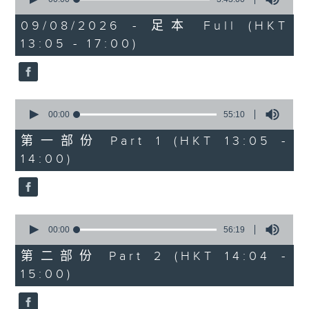
of
2. 「唔嫁」
3
09/08/2026 - 足本 Full (HKT
hours,
由 黄千岁、芳艳芬 主唱
13:05 - 17:00)
43
minutes,
0
seconds
3. 「 卖油郎」
0
由 李海泉、陈露薇 唱
seconds
00:00
55:10
of
55
第一部份 Part 1 (HKT 13:05 -
minutes,
节目时间：1400-1700
14:00)
10
seconds
节目名称：粤曲会知音
节目主持：蓝炜婷
0
seconds
00:00
56:19
of
1.「南唐春梦」
56
第二部份 Part 2 (HKT 14:04 -
minutes,
由 邓碧云、李宝莹 主唱
15:00)
19
seconds