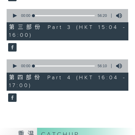
2. 「桃花缘」
由 梁兆明、蒋文端 主唱
0
seconds
00:00
56:20
of
56
第三部份 Part 3 (HKT 15:04 -
3.「十奏严嵩之写表 」
minutes,
16:00)
20
seconds
由 麦炳荣、凤凰女 主唱
4.「一代天娇 」
0
seconds
00:00
56:10
由 红线女 主唱
of
56
第四部份 Part 4 (HKT 16:04 -
minutes,
17:00)
10
5.「西施之五湖泛舟」
seconds
由 林锦堂、南凤 主唱
6.「长城恨 」
由 龙贯天、何杜瑞卿 主唱
重温
CATCHUP