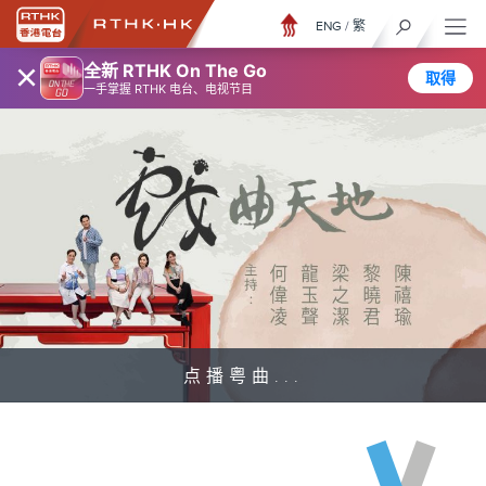
ENG
/
繁
×
全新 RTHK On The Go
取得
一手掌握 RTHK 电台、电视节目
点播粤曲...