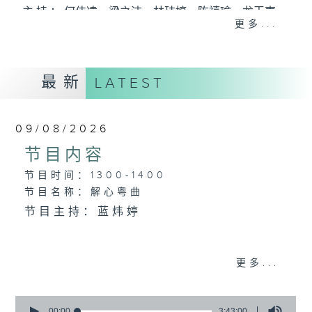
主 持 ： 何伟凌、梁之洁、林玮婷、陈禧瑜、龙玉声、
更多...
黎晓君、蓝炜婷、吴立熙
最新
《戏曲天地》以播放粤曲、粤剧为主，逢星期一、
LATEST
三、五，开放1872312点唱热线，欢迎听众点播粤曲；
星期二及星期六的「金装粤剧」则播放长篇粤剧，精
09/08/2026
挑细选各种版本播出，如红伶的演出版、港台的珍藏
节目内容
及原装正版等；同时亦制作多元化特辑，访问梨园、
节目时间：1300-1400
节目名称：解心粤曲
曲艺及音乐界专业人士，邀请他们参与制作特备节目
节目主持：蓝炜婷
及报导本港、国内及海外戏曲界的活动等等，式式俱
备。此外，更提供听众与各大红伶透过电话、现场接
1.「残梦」
更多...
触及学习的机会，使各戏迷能亲自体会红伶做功的难
由 朱秀英 主唱
度和提高欣赏水平。
0
seconds
00:00
3:43:00