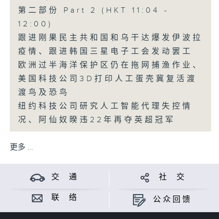
第二部份 Part 2 (HKT 11:04 -
12:00)
跟进刚果民主共和国和乌干达爆发伊波拉
疫情、跟进韩国三星电子工会发动罢工
欧洲过半海洋保护区仍在拖网捕渔作业、
美国科技公司3D打印人工蛋壳冀复活渡
渡鸟及恐鸟
纽约科技公司研究人工智能代理失控情
况、阿仙奴暌违22年再夺英超冠军
更多 ...
交 通
社 交
联 络
公众回馈