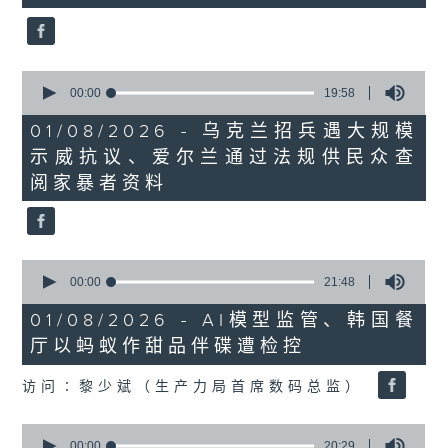
seconds
0
seconds
00:00
19:58
of
19
01/08/2026 - 乌克兰招兵遇大规模
minutes,
示威抗议、爱尔兰通过法规供民众查
58
seconds
阅家暴者资料
0
seconds
00:00
21:48
of
21
01/08/2026 - AI模型监管、韩国餐
minutes,
厅以蚂蚁作甜品伴碟遭检控
48
seconds
访问∶黎少斌（生产力局首席数码总监）
0
seconds
00:00
20:29