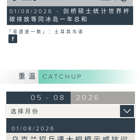
of
20
01/08/2026 - 剑桥硕士统计世界杯
minutes,
碳排放等同冰岛一年总和
29
seconds
「非遗逐一数」：土耳其鸟语
重温
CATCHUP
05 - 08
2026
01/08/2026