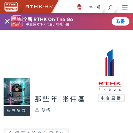
ENG
/
繁
×
全新 RTHK On The Go
取得
一手掌握 RTHK 电台、电视节目
那些年 张伟基
电台直播
联络
所有集数