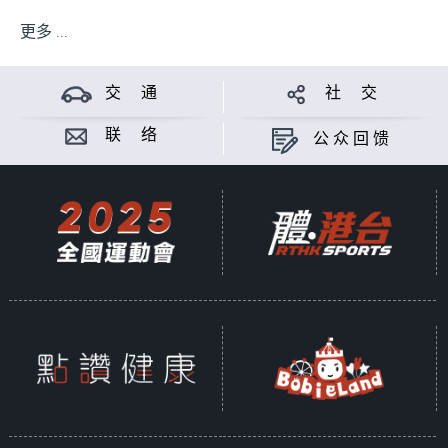
更多 ...
交 通
社 交
联 络
公众回馈