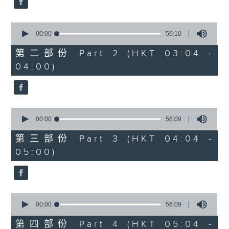
0
seconds
00:00
56:10
of
56
第二部份 Part 2 (HKT 03:04 -
minutes,
04:00)
10
seconds
0
seconds
00:00
56:09
of
56
第三部份 Part 3 (HKT 04:04 -
minutes,
05:00)
9
seconds
0
seconds
00:00
56:09
of
56
第四部份 Part 4 (HKT 05:04 -