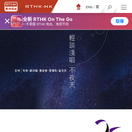
ENG
/
繁
×
全新 RTHK On The Go
取得
一手掌握 RTHK 电台、电视节目