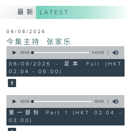
最新
LATEST
06/08/2026
今集主持: 张家乐
0
seconds
00:00
3:43:59
of
3
06/08/2026 - 足本 Full (HKT
hours,
02:04 - 06:00)
43
minutes,
59
seconds
0
seconds
00:00
56:00
of
56
第一部份 Part 1 (HKT 02:04 -
minutes,
03:00)
0
seconds