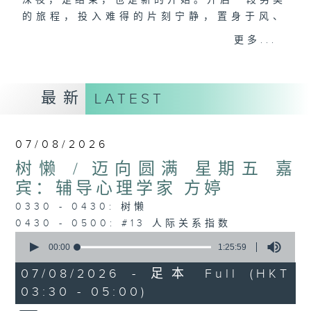
深夜，是结束，也是新的开始。开启一段另类
的旅程，投入难得的片刻宁静，置身于风、
树、鸟声之中，享受放空。
更多...
第一台播放时间
星期一至六03:30至05:00
最新
LATEST
#香港电台文教组
07/08/2026
树懒 / 迈向圆满 星期五 嘉
宾：辅导心理学家 方婷
0330 - 0430: 树懒
0430 - 0500: #13 人际关系指数
0
seconds
00:00
1:25:59
of
1
07/08/2026 - 足本 Full (HKT
hour,
03:30 - 05:00)
25
minutes,