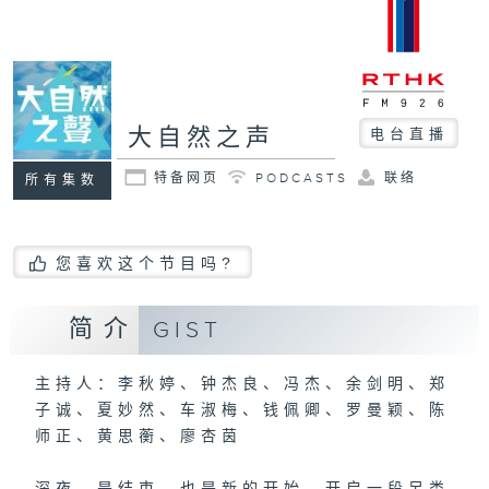
大自然之声
电台直播
特备网页
PODCASTS
联络
所有集数
您喜欢这个节目吗?
简介
GIST
主持人：李秋婷、钟杰良、冯杰、余剑明、郑
子诚、夏妙然、车淑梅、钱佩卿、罗曼颖、陈
师正、黄思蘅、廖杏茵