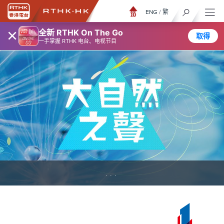
ENG
/
繁
×
全新 RTHK On The Go
取得
一手掌握 RTHK 电台、电视节目
...