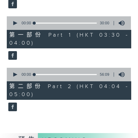
59
seconds
0
seconds
00:00
30:00
of
30
第一部份 Part 1 (HKT 03:30 -
minutes,
04:00)
0
seconds
0
seconds
00:00
56:09
of
56
第二部份 Part 2 (HKT 04:04 -
minutes,
05:00)
9
seconds