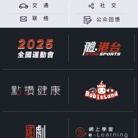
交 通
社 交
联 络
公众回馈