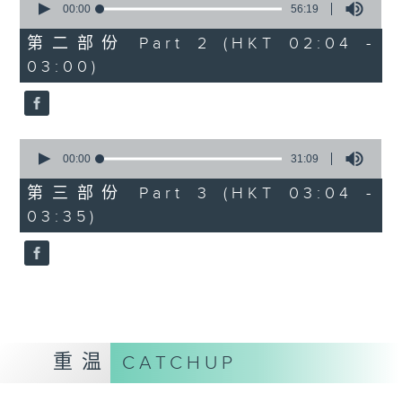
seconds
00:00
56:19
of
56
第二部份 Part 2 (HKT 02:04 -
minutes,
03:00)
19
seconds
0
seconds
00:00
31:09
of
31
第三部份 Part 3 (HKT 03:04 -
minutes,
03:35)
9
seconds
重温
CATCHUP