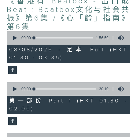
《香港有 Beatbox - 出口成
Beat : Beatbox文化与社会共
振》第6集 /《心「龄」指南》
第6集
0
seconds
00:00
1:56:59
of
1
08/08/2026 - 足本 Full (HKT
hour,
01:30 - 03:35)
56
minutes,
59
seconds
0
seconds
00:00
30:10
of
30
第一部份 Part 1 (HKT 01:30 -
minutes,
02:00)
10
seconds
0