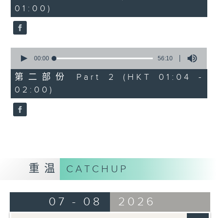
minutes,
01:00)
10
seconds
0
seconds
00:00
56:10
of
56
第二部份 Part 2 (HKT 01:04 -
minutes,
02:00)
10
seconds
重温
CATCHUP
07 - 08
2026