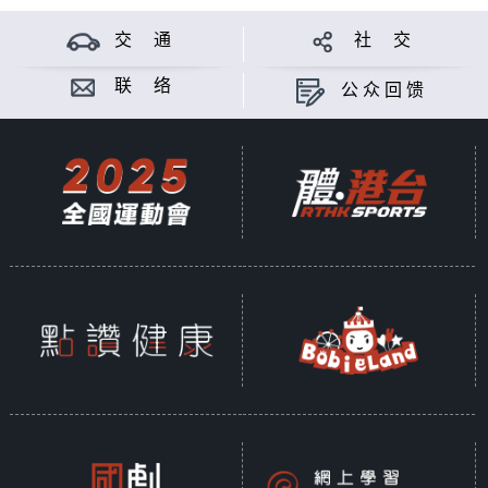
交 通
社 交
联 络
公众回馈