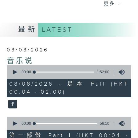
佳音乐治疗师。
更多...
最新
LATEST
08/08/2026
音乐说
0
seconds
00:00
1:52:00
of
1
08/08/2026 - 足本 Full (HKT
hour,
00:04 - 02:00)
52
minutes,
0
seconds
0
seconds
00:00
56:10
of
56
第一部份 Part 1 (HKT 00:04 -