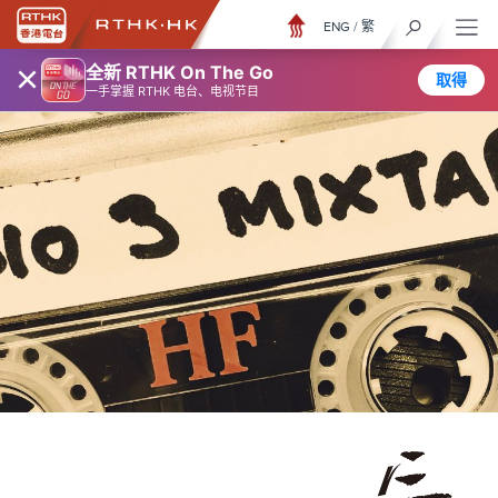
ENG
/
繁
×
全新 RTHK On The Go
取得
一手掌握 RTHK 电台、电视节目