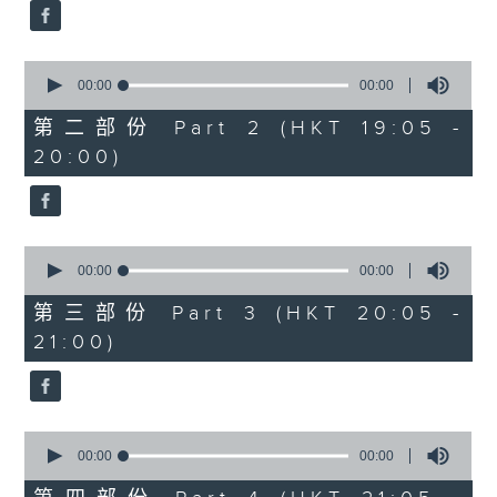
0
seconds
00:00
00:00
of
0
第二部份 Part 2 (HKT 19:05 -
seconds
20:00)
0
seconds
00:00
00:00
of
0
第三部份 Part 3 (HKT 20:05 -
seconds
21:00)
0
seconds
00:00
00:00
of
0