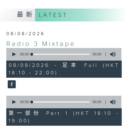
最新
LATEST
08/08/2026
Radio 3 Mixtape
0
seconds
00:00
00:00
of
0
08/08/2026 - 足本 Full (HKT
seconds
18:10 - 22:00)
0
seconds
00:00
00:00
of
0
第一部份 Part 1 (HKT 18:10 -
seconds
19:00)