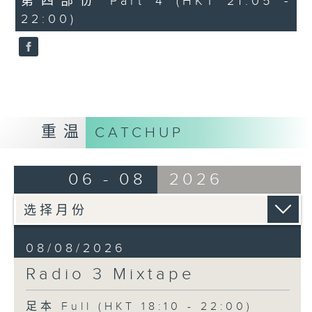
第四部份 Part 4 (HKT 21:05 -
seconds
22:00)
重温
CATCHUP
06 - 08
2026
08/08/2026
Radio 3 Mixtape
足本 Full (HKT 18:10 - 22:00)