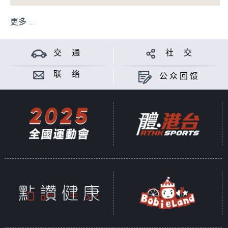
更多 ...
交 通
社 交
联 络
公众回馈