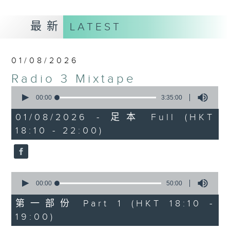
最新
LATEST
01/08/2026
Radio 3 Mixtape
0
seconds
00:00
3:35:00
of
3
01/08/2026 - 足本 Full (HKT
hours,
18:10 - 22:00)
35
minutes,
0
seconds
0
seconds
00:00
50:00
of
50
第一部份 Part 1 (HKT 18:10 -
minutes,
19:00)
0
seconds