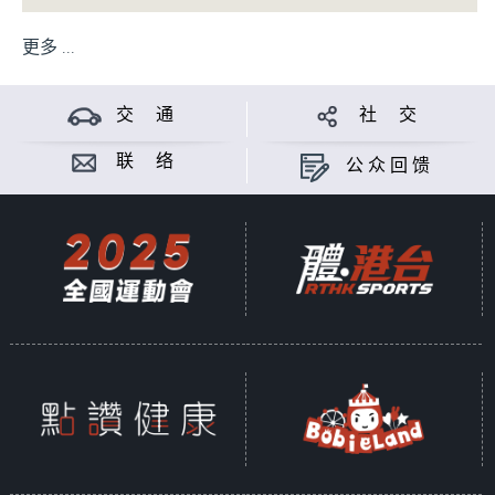
更多 ...
交 通
社 交
联 络
公众回馈