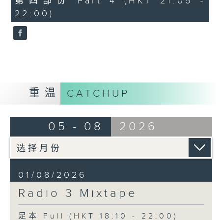
第四部份 Part 4 (HKT 21:05 -
minutes,
22:00)
9
seconds
重温
CATCHUP
05 - 08
2026
01/08/2026
Radio 3 Mixtape
足本 Full (HKT 18:10 - 22:00)