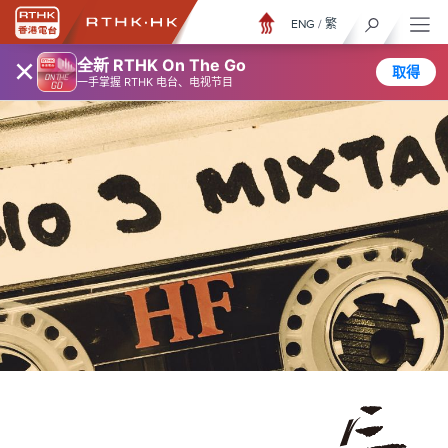
ENG
/
繁
×
全新 RTHK On The Go
取得
一手掌握 RTHK 电台、电视节目