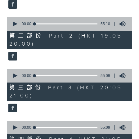
0
seconds
00:00
55:10
of
55
第二部份 Part 2 (HKT 19:05 -
minutes,
20:00)
10
seconds
0
seconds
00:00
55:09
of
55
第三部份 Part 3 (HKT 20:05 -
minutes,
21:00)
9
seconds
0
seconds
00:00
55:09
of
55