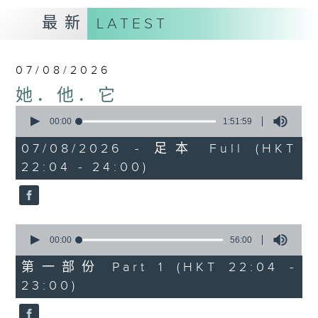
最新
LATEST
07/08/2026
她．他．它
0
seconds
00:00
1:51:59
of
1
07/08/2026 - 足本 Full (HKT
hour,
22:04 - 24:00)
51
minutes,
59
seconds
0
seconds
00:00
56:00
of
56
第一部份 Part 1 (HKT 22:04 -
minutes,
23:00)
0
seconds