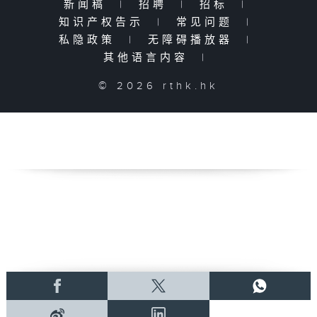
新闻稿
|
招聘
|
招标
|
知识产权告示
|
常见问题
|
私隐政策
|
无障碍播放器
|
其他语言内容
|
© 2026 rthk.hk