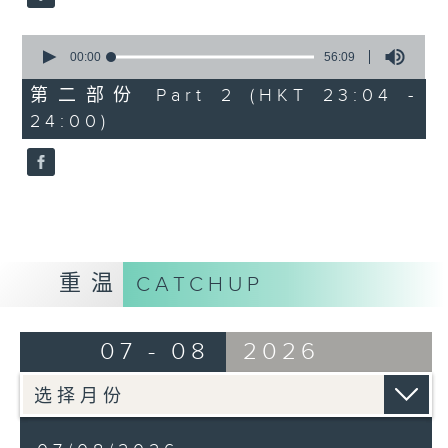
0
seconds
00:00
56:09
of
56
第二部份 Part 2 (HKT 23:04 -
minutes,
24:00)
9
seconds
重温
CATCHUP
07 - 08
2026