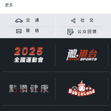
更多 ...
交 通
社 交
联 络
公众回馈