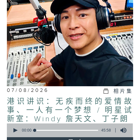
07/08/2026
相片集
港识讲识：无疾而终的爱情故
事、一人有一个梦想 / 明星试
新室：Windy 詹天文、丁子朗
0
seconds
00:00
45:58
of