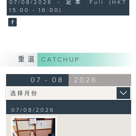
45
07/08/2026 - 足本 Full (HKT
minutes,
15:00 - 16:00)
58
seconds
重温
CATCHUP
07 - 08
2026
07/08/2026