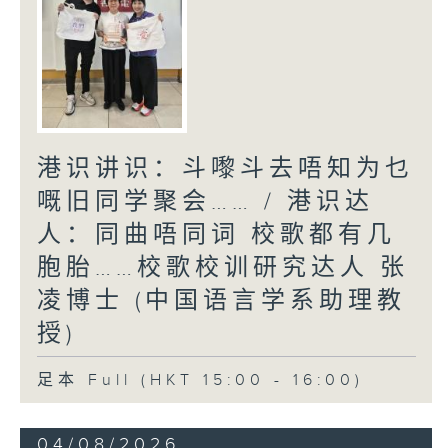
港识讲识：斗嚟斗去唔知为乜
嘅旧同学聚会…… / 港识达
人：同曲唔同词 校歌都有几
胞胎……校歌校训研究达人 张
凌博士 (中国语言学系助理教
授)
足本 Full (HKT 15:00 - 16:00)
04/08/2026