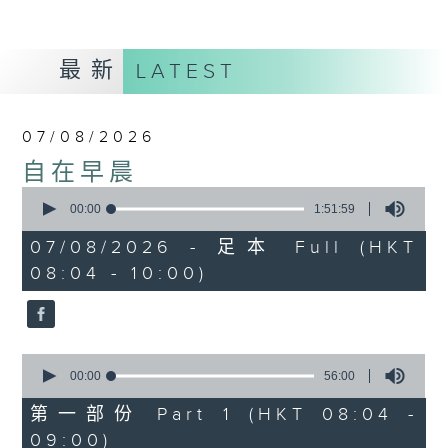
最新
LATEST
07/08/2026
自在早晨
0
seconds
00:00
1:51:59
of
1
07/08/2026 - 足本 Full (HKT
hour,
08:04 - 10:00)
51
minutes,
59
seconds
0
seconds
00:00
56:00
of
56
第一部份 Part 1 (HKT 08:04 -
minutes,
09:00)
0