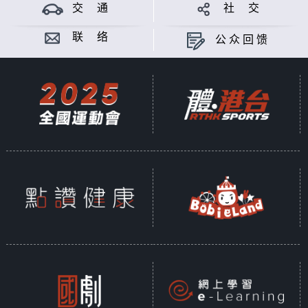
交 通
社 交
联 络
公众回馈