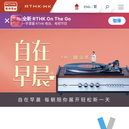
ENG
/
繁
×
全新 RTHK On The Go
取得
一手掌握 RTHK 电台、电视节目
自在早晨 每朝陪你展开轻松新一天