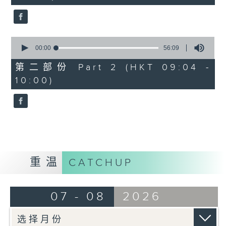
seconds
0
seconds
00:00
56:09
of
56
第二部份 Part 2 (HKT 09:04 -
minutes,
10:00)
9
seconds
重温
CATCHUP
07 - 08
2026