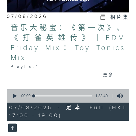
07/08/2026
相片集
音乐大秘宝：《第一次》、
《打雀英雄传》｜EDM
Friday Mix：Toy Tonics
Mix
Playlist：
1700
更多...
Dear Jane - 废活量
.
0
seconds
1730
00:00
1:38:40
of
张敬轩 - 放弃的界限
1
07/08/2026 - 足本 Full (HKT
hour,
力臻 - 完美候备
17:00 - 19:00)
38
Paula 区子琳 - 给我哀伤的朋友
minutes,
40
Feanna 黄淑蔓 - Hey Feanna
seconds
Kaelyn - Up & Down