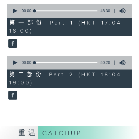
Kacey陈凯琪 - 完全真空
0
seconds
.
00:00
48:30
of
1800
48
第一部份 Part 1 (HKT 17:04 -
minutes,
〈音乐大秘宝〉
18:00)
30
彬臣の秘宝：张国荣 - 第一次
seconds
波盛の秘宝：许冠杰 - 打雀英雄传
.
1830
0
seconds
00:00
50:20
〈EDM Friday Mix：Toy Tonics
of
Mix〉
50
第二部份 Part 2 (HKT 18:04 -
minutes,
Fimiani - Cuentame
19:00)
20
Davide Dev - Make It Less
seconds
ALOT, Carlota Urdiales - Vida
Nueva
Arpy Brown, Kapote - You Used To
Hold Me
Cody Currie - Bad Luck
重温
CATCHUP