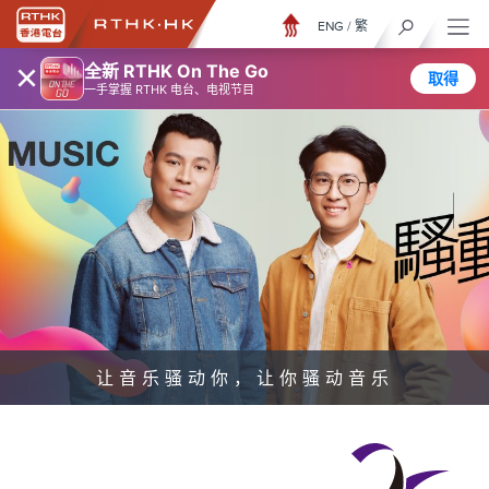
ENG
/
繁
×
全新 RTHK On The Go
取得
一手掌握 RTHK 电台、电视节目
让音乐骚动你，让你骚动音乐