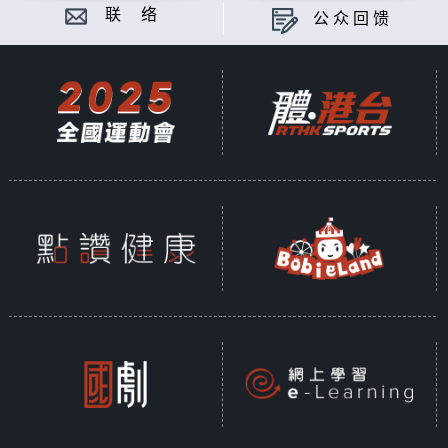
联 络
公众回馈