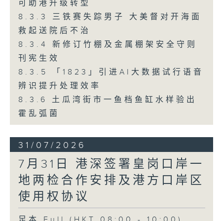
可助港升级转型
8.3.3 三铁赛失踪男子 大美督对开海面
救起送院后不治
8.3.4 新修订竹棚及金属棚架安全守则
刊宪生效
8.3.5 「1823」引进AI大数据试行语音
辨识提升处理效率
8.3.6 土瓜湾街市一鱼档鱼缸水样验出
霍乱弧菌
31/07/2026
7月31日 港深签署皇岗口岸一
地两检合作安排及港方口岸区
使用权协议
足本 Full (HKT 08:00 - 10:00)