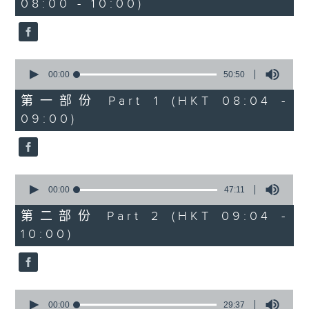
08:00 - 10:00)
37
minutes,
51
seconds
0
seconds
00:00
50:50
of
50
第一部份 Part 1 (HKT 08:04 -
minutes,
09:00)
50
seconds
0
seconds
00:00
47:11
of
47
第二部份 Part 2 (HKT 09:04 -
minutes,
10:00)
11
seconds
0
seconds
00:00
29:37