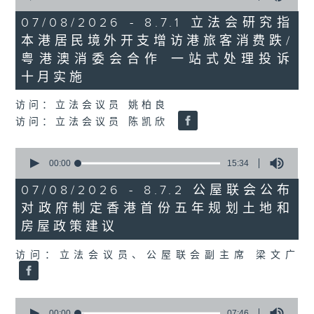
of
29
07/08/2026 - 8.7.1 立法会研究指
minutes,
本港居民境外开支增访港旅客消费跌/
37
seconds
粤港澳消委会合作 一站式处理投诉
十月实施
访问：立法会议员 姚柏良
访问：立法会议员 陈凯欣
0
seconds
00:00
15:34
of
15
07/08/2026 - 8.7.2 公屋联会公布
minutes,
对政府制定香港首份五年规划土地和
34
seconds
房屋政策建议
访问：立法会议员、公屋联会副主席 梁文广
0
seconds
00:00
07:46