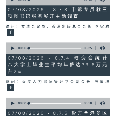
of
7
07/08/2026 - 8.7.3 申诉专员就三
minutes,
项图书馆服务展开主动调查
46
seconds
访问：立法会议员、香港出版总会会长 李家驹
0
seconds
00:00
08:25
of
8
07/08/2026 - 8.7.4 教资会统计
minutes,
八大学士毕业生平均年薪达33.6万元
25
seconds
升2%
访问：香港人力资源管理学会副会长 陆国坤
0
seconds
00:00
06:18
of
6
07/08/2026 - 8.7.5 警方全港多区
minutes,