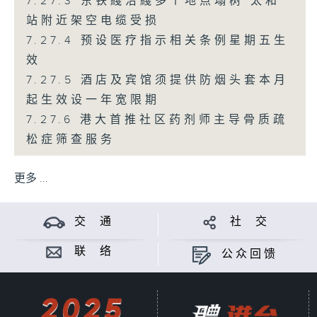
7.27.3 东铁綫沿綫多个地点塌树 太和
站附近架空电缆受损
7.27.4 预设医疗指示相关条例星期五生
效
7.27.5 酒店及宾馆须提供防烟头套本月
起生效设一年宽限期
7.27.6 港大首推社区药剂师主导骨质疏
松症筛查服务
更多 ...
交 通
社 交
联 络
公众回馈