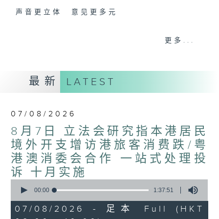
声音更立体 意见更多元
「千禧年代」鼓励听众及嘉宾作有观点、有理
更多...
据的意见交流，藉此带出更多新观点、新意
见、新角度。透过时事速递，每日早晨为广大
听众提供最新资讯以迎接新的一天。
最新
LATEST
监制：林嘉瑜
07/08/2026
8月7日 立法会研究指本港居民
境外开支增访港旅客消费跌/粤
港澳消委会合作 一站式处理投
诉 十月实施
0
seconds
00:00
1:37:51
of
1
07/08/2026 - 足本 Full (HKT
hour,