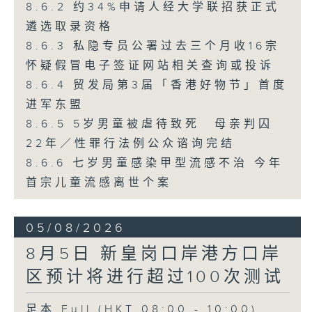
8.6.2 约34%申请人经大学联招获正式
遴选取录资格
8.6.3 私隐专员公署过去三个月收16宗
怀疑假冒电子签证网站相关查询或投诉
8.6.4 贸发局第3届「香港好物节」首度
进军东盟
8.6.5 5岁男童被虐待致死 母亲判囚
22年／性罪行法例公众谘询完结
8.6.6 七岁男童感染甲型流感不治 今年
首宗儿童流感离世个案
05/08/2026
8月5日 新皇岗口岸港方口岸
区预计将进行超过100次测试
足本 Full (HKT 08:00 - 10:00)