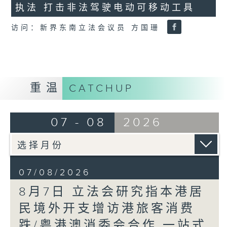
执法 打击非法驾驶电动可移动工具
18
seconds
访问：新界东南立法会议员 方国珊
重温
CATCHUP
07 - 08
2026
07/08/2026
8月7日 立法会研究指本港居
民境外开支增访港旅客消费
跌/粤港澳消委会合作 一站式