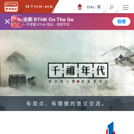
ENG
/
繁
×
全新 RTHK On The Go
取得
一手掌握 RTHK 电台、电视节目
有观点、有理据的意见交流。