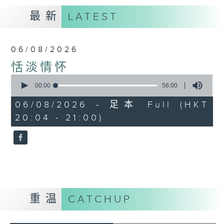
最新
LATEST
06/08/2026
恬淡情怀
0
seconds
00:00
56:00
of
56
06/08/2026 - 足本 Full (HKT
minutes,
20:04 - 21:00)
0
seconds
重温
CATCHUP