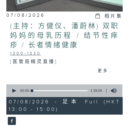
07/08/2026
相片集
(主持：方健仪、潘蔚林) 双职
妈妈的母乳历程 / 结节性痒
疹 / 长者情绪健康
1300-1330
[医管局精灵直播]
主题：双职妈妈的母乳历程
更多...
嘉宾：陈丽珊 (广华医院顾问助产士)
0
1330-1400
seconds
00:00
1:38:06
of
主题：结节性痒疹
1
07/08/2026 - 足本 Full (HKT
hour,
13:00 - 15:00)
嘉宾：郑学辉医生(皮肤及性病科专科医
38
minutes,
6
生)
seconds