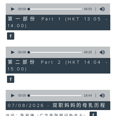
0
1400-1500
seconds
00:00
48:50
of
[精神科医学院系列]
48
第一部份 Part 1 (HKT 13:05 -
minutes,
主题：长者情绪健康
14:00)
50
seconds
嘉宾：潘佩璆医生(精神科专科医生)
0
seconds
00:00
49:26
of
49
第二部份 Part 2 (HKT 14:04 -
minutes,
15:00)
26
seconds
0
seconds
00:00
18:44
of
18
07/08/2026 - 双职妈妈的母乳历程
minutes,
44
访问：陈丽珊 (广华医院顾问助产士)