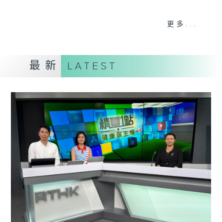
《精灵一点》 健康资讯 守护大众
更多...
一众主持与全港爱心医护，健康专业人士携
手，组织最强的医学网络，提供实用医疗健康
资讯。
最新
LATEST
星期一至五，下午 1 时10分 香港电台第一
台、港台电视31
下午2时 至 3 时 香港电台第一台