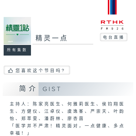
精灵一点
电台直播
所有集数
您喜欢这个节目吗?
简介
GIST
主持人：陈家亮医生、何雅莉医生、侯钧翔医
生、方健仪、江卓仪、虞逸峯、严崇天、叶韵
怡、郑萃雯、潘蔚林、廖杏茵
「医学并不严肃！精灵面对，一点健康、多点
幸福！」