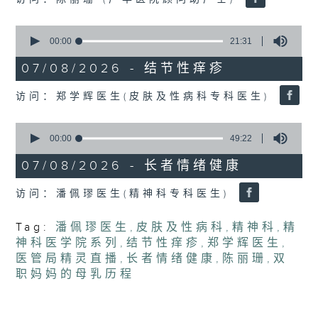
seconds
0
seconds
00:00
21:31
of
21
07/08/2026 - 结节性痒疹
minutes,
31
访问：郑学辉医生(皮肤及性病科专科医生)
seconds
0
seconds
00:00
49:22
of
49
07/08/2026 - 长者情绪健康
minutes,
22
访问：潘佩璆医生(精神科专科医生)
seconds
Tag:
潘佩璆医生
,
皮肤及性病科
,
精神科
,
精
神科医学院系列
,
结节性痒疹
,
郑学辉医生
,
医管局精灵直播
,
长者情绪健康
,
陈丽珊
,
双
职妈妈的母乳历程