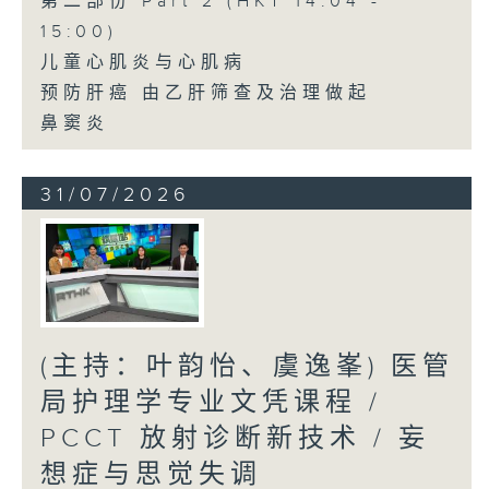
第二部份 Part 2 (HKT 14:04 -
15:00)
儿童心肌炎与心肌病
预防肝癌 由乙肝筛查及治理做起
鼻窦炎
31/07/2026
(主持：叶韵怡、虞逸峯) 医管
局护理学专业文凭课程 /
PCCT 放射诊断新技术 / 妄
想症与思觉失调