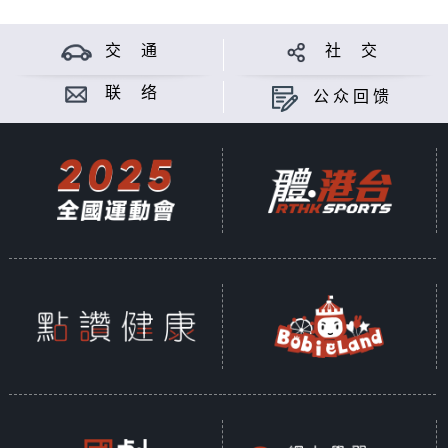
交 通
社 交
联 络
公众回馈