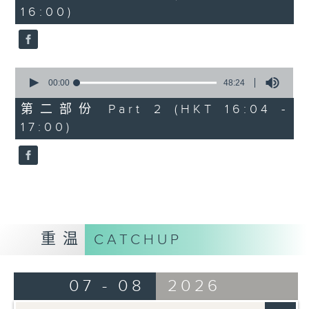
minutes,
16:00)
20
seconds
0
seconds
00:00
48:24
of
48
第二部份 Part 2 (HKT 16:04 -
minutes,
17:00)
24
seconds
重温
CATCHUP
07 - 08
2026