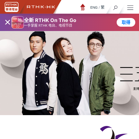
ENG
/
繁
×
全新 RTHK On The Go
取得
一手掌握 RTHK 电台、电视节目