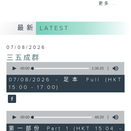
刺激游戏，三位主持斗到你死我活
更多...
热门话题，等你讲埋一份！
还有你最喜欢的灵异故事。
最新
LATEST
三五成群 个个好人 陪你等放工
07/08/2026
三五成群
0
seconds
00:00
1:36:25
of
1
07/08/2026 - 足本 Full (HKT
hour,
15:00 - 17:00)
36
minutes,
25
seconds
0
seconds
00:00
48:20
of
48
第一部份 Part 1 (HKT 15:04 -