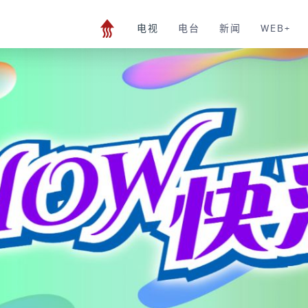
电视
电台
新闻
WEB+