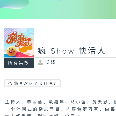
疯 Show 快活人
联络
所有集数
您喜欢这个节目吗?
主持人：李丽蕊、敖嘉年、马小强、黄天恩、
一个消闲式的杂志节目，内容包罗万有，由