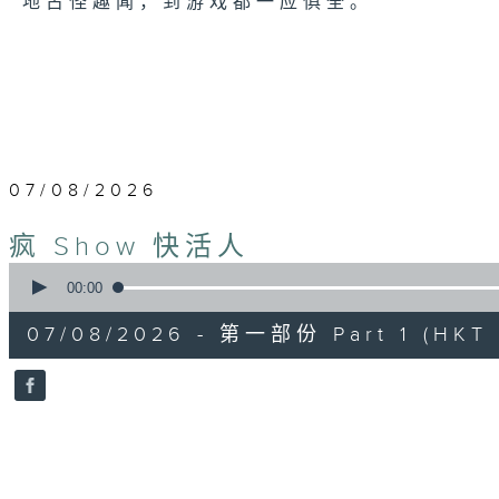
地古怪趣闻，到游戏都一应俱全。
07/08/2026
疯 Show 快活人
0
seconds
00:00
of
56
07/08/2026 - 第一部份 Part 1 (HKT 1
minutes,
0
seconds
Volume
90%