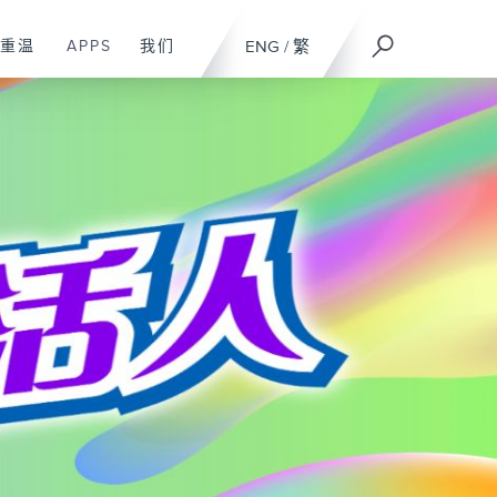
重温
APPS
我们
ENG
/
繁