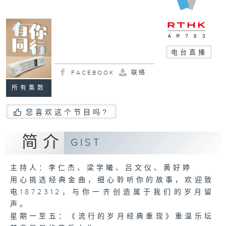
杰、
梁
学
曦、
电台直播
吕
文
FACEBOOK
联络
仪、
所有集数
黄
好
您喜欢这个节目吗?
婷
星
简介
GIST
期
一
主持人：李仁杰、梁学曦、吕文仪、黄好婷
至
用心挑选经典金曲，细心聆听你的故事，欢迎致
五
电1872312，与你一齐创造属于我们的岁月留
下
声。
午
星期一至五：《流行的岁月经典重现》重温乐坛
四