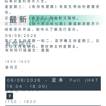
前辈巨星的音乐人生。
时
逢星期三：《有你有健康》有医生带给你健康资
至
讯。
六
最新
逢星期四：《金句王》既幽默又啜核。
时
LATEST
逢星期五：《你个乖孙听乜歌》邀请新进歌手介
绍新音乐作品，助听众了解流行音乐。
06/08/2026
李仁杰主持星期一和二，梁学曦主持星期三，吕
有你同行
文仪主持星期四，黄好婷主持星期五。
有你同行接綫生：嘉勉
1600-1630
金句王
1630 - 1750
06/08/2026 - 足本 Full (HKT
接听听众电话时段
16:04 - 18:00)
请致电 1872312
1750 - 1800