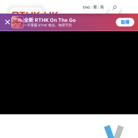
ENG
/
繁
/
简
×
全新 RTHK On The Go
取得
一手掌握 RTHK 电台、电视节目
有
你
同
行
李
仁