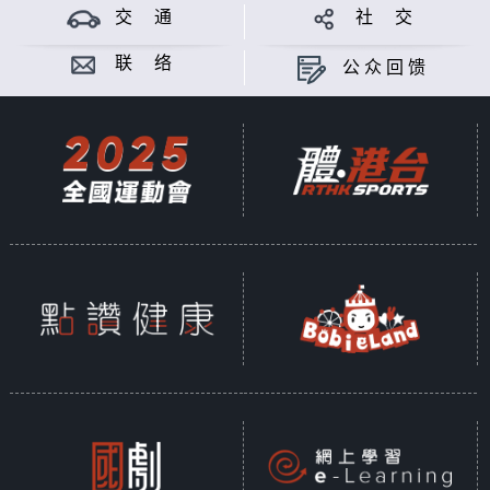
交 通
社 交
联 络
公众回馈