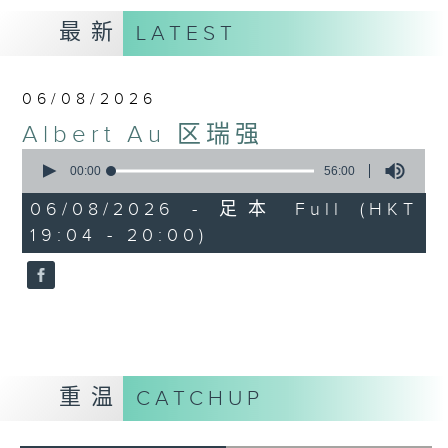
最新
LATEST
06/08/2026
Albert Au 区瑞强
0
seconds
00:00
56:00
of
56
06/08/2026 - 足本 Full (HKT
minutes,
19:04 - 20:00)
0
seconds
重温
CATCHUP