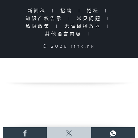
新闻稿
|
招聘
|
招标
|
知识产权告示
|
常见问题
|
私隐政策
|
无障碍播放器
|
其他语言内容
|
© 2026 rthk.hk