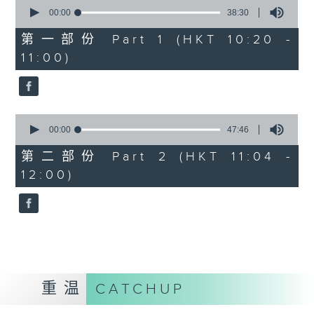
0
seconds
00:00
38:30
of
38
第一部份 Part 1 (HKT 10:20 -
minutes,
11:00)
30
seconds
0
seconds
00:00
47:46
of
47
第二部份 Part 2 (HKT 11:04 -
minutes,
12:00)
46
seconds
重温
CATCHUP