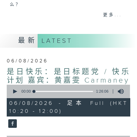
么？
我们会想把握生活、好奇、快乐。
更多...
没有一个笑话可以支撑超过五分钟的笑声，
没有一个滑稽的动作可以叫人感到由衷的内心
幸福，
最新
LATEST
但是，当我们在日常生活里找到可以好奇、可
以聚焦、可以重新理解世界的一事一物，那就
可以是我们是日快乐的理由。
06/08/2026
是日快乐：是日标题党 / 快乐
计划 嘉宾：黄嘉雯 Carmaney
0
seconds
00:00
1:26:06
of
1
06/08/2026 - 足本 Full (HKT
hour,
10:20 - 12:00)
26
minutes,
6
seconds