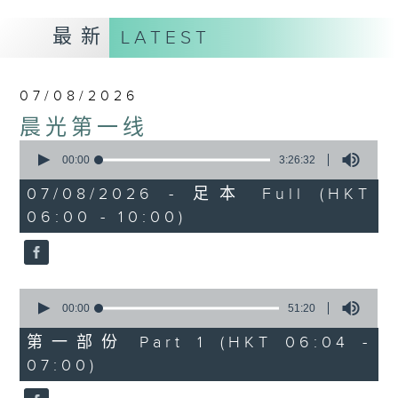
最新
LATEST
07/08/2026
晨光第一线
0
seconds
00:00
3:26:32
of
3
07/08/2026 - 足本 Full (HKT
hours,
06:00 - 10:00)
26
minutes,
32
seconds
0
seconds
00:00
51:20
of
51
第一部份 Part 1 (HKT 06:04 -
minutes,
07:00)
20
seconds