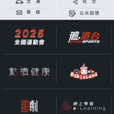
交 通
社 交
联 络
公众回馈