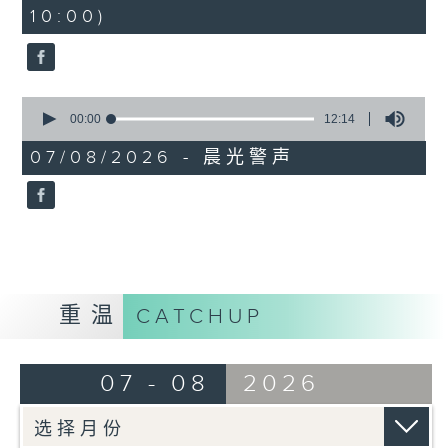
minutes,
10:00)
42
seconds
0
seconds
00:00
12:14
of
12
07/08/2026 - 晨光警声
minutes,
14
seconds
重温
CATCHUP
07 - 08
2026