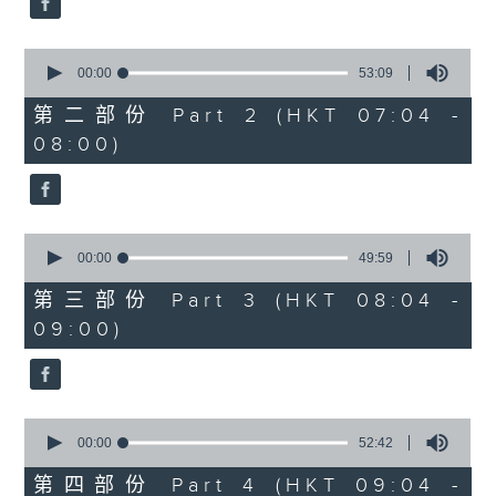
0
seconds
00:00
53:09
of
53
第二部份 Part 2 (HKT 07:04 -
minutes,
08:00)
9
seconds
0
seconds
00:00
49:59
of
49
第三部份 Part 3 (HKT 08:04 -
minutes,
09:00)
59
seconds
0
seconds
00:00
52:42
of
52
第四部份 Part 4 (HKT 09:04 -