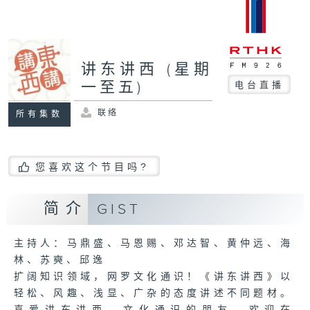
讲东讲西 (星期
一至五)
电台直播
联络
所有集数
您喜欢这个节目吗?
简介
GIST
主持人：马鼎盛、马恩赐、邓达智、黄仲远、海
林、苏奭、邱逸
扩阔知识领域，网罗文化通识！《讲东讲西》以
轻松、风趣、浅显、广杂的态度讲述不同题材。