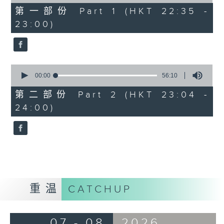
of
25
第一部份 Part 1 (HKT 22:35 -
minutes,
23:00)
10
seconds
0
seconds
00:00
56:10
of
56
第二部份 Part 2 (HKT 23:04 -
minutes,
24:00)
10
seconds
重温
CATCHUP
07 - 08
2026