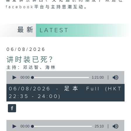
喜爱讲东讲西、文化通识的朋友，欢迎在
facebook平台与主持思潮互动。
最新
LATEST
06/08/2026
讲时装已死？
主持：邓达智、海林
0
seconds
00:00
1:21:00
of
1
06/08/2026 - 足本 Full (HKT
hour,
22:35 - 24:00)
21
minutes,
0
seconds
0
seconds
00:00
25:10