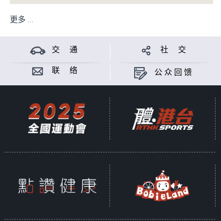
更多 ...
交 通
社 交
联 络
公众回馈