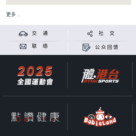
更多 ...
交 通
社 交
联 络
公众回馈