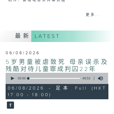
制作：香港电台公共事务组
声音更立体 意见更多元
更多...
1872311 始终如一
制作：
香港电台公共事务组
最新
LATEST
赞好Like「
RTHK 香港电台公共事务组
」
Facebook专页
06/08/2026
5岁男童被虐致死 母亲误杀及
残酷对待儿童罪成判囚22年
0
seconds
00:00
48:53
of
48
06/08/2026 - 足本 Full (HKT
minutes,
17:00 - 18:00)
53
seconds