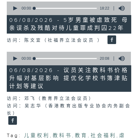
0
seconds
00:00
18:22
of
18
06/08/2026 - 5岁男童被虐致死 母
minutes,
亲误杀及残酷对待儿童罪成判囚22年
22
seconds
访问：陈文宜（社福界立法会议员 ）
0
seconds
00:00
20:08
of
20
06/08/2026 - 议员关注教科书价格
minutes,
升幅对基层影响 提优化学校书簿津贴
8
seconds
计划等建议
访问：邓飞（教育界立法会议员）
访问：吴志华（香港教育出版专业协会内务副会
长）
Tag:
儿童权利
,
教科书
,
教育
,
社会福利
,
虐