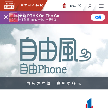
ENG
/
繁
×
全新 RTHK On The Go
取得
一手掌握 RTHK 电台、电视节目
声音更立体 意见更多元