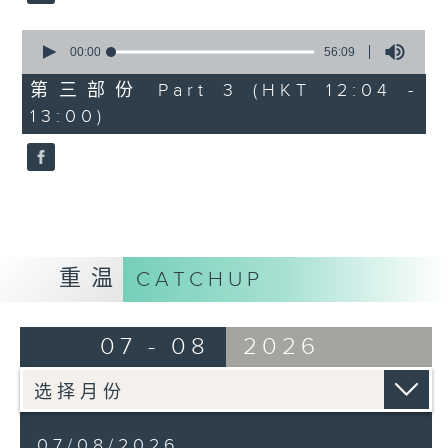
0
seconds
00:00
56:09
of
56
第三部份 Part 3 (HKT 12:04 -
minutes,
13:00)
9
seconds
重温
CATCHUP
07 - 08
2026
07/08/2026