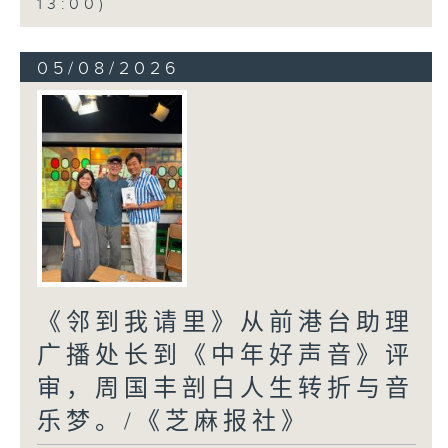
13:00)
05/08/2026
《邻到我请里》从前港台助理
广播处长到《中年好声音》评
审，周国丰剖白人生转折与音
乐梦。/《芝麻报社》