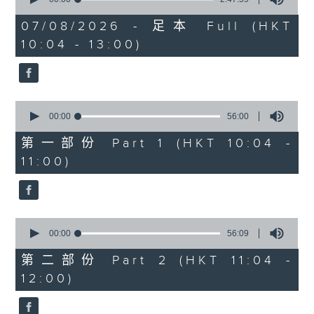
of
《胶喺我身上》
2
07/08/2026 - 足本 Full (HKT
hours,
10:04 - 13:00)
1100-1200
47
minutes,
59
《Music Five》
seconds
嘉宾：梁炜谦(歌手)
0
《极速15秒》
seconds
00:00
56:00
of
《Music Five》
56
第一部份 Part 1 (HKT 10:04 -
minutes,
嘉宾：公路烟花(组合)
11:00)
0
seconds
1200-1300
《耳边执到宝》
0
seconds
00:00
56:09
of
56
第二部份 Part 2 (HKT 11:04 -
minutes,
12:00)
9
seconds