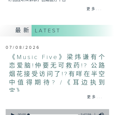
3) 暖流热线 : 关顾长者心灵需要，透过电话1872312，
更多...
聆听老友记心声
最新
LATEST
主持：Harry哥哥、周绮玲、邓添乐、黎茜姸
07/08/2026
编导：周绮玲、邓添乐
《Music Five》梁炜谦有个
恋爱脑!仲要无可救药!? 公路
监制：梁学曦
烟花接受访问了!?有咩在半空
中值得期待? /《耳边执到
逢星期一至五，上午十时至下午一时，欢迎你！
宝》
更多...
1000-1100
* 早上十一时十分，香港电台第五台、港台电视31，电
《Harry 哥哥英文教室》
台电视同步直播！
0
《今日大件事》
seconds
00:00
2:47:59