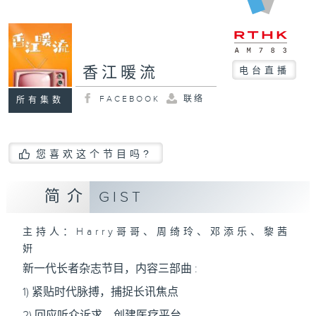
香江暖流
电台直播
FACEBOOK
联络
所有集数
您喜欢这个节目吗?
简介
GIST
主持人：Harry哥哥、周绮玲、邓添乐、黎茜
姸
新一代长者杂志节目，内容三部曲 :
1) 紧贴时代脉搏，捕捉长讯焦点
2) 回应听众诉求，创建医疗平台