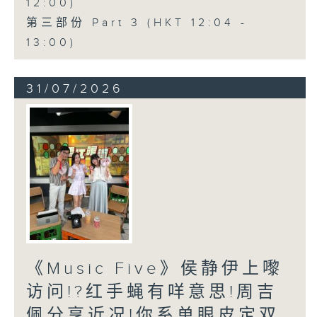
12:00)
第三部份 Part 3 (HKT 12:04 -
13:00)
31/07/2026
《Music Five》侯静伊上嚟
访问!?红手蝇有咩意思!周吉
佩分享近况!你系单眼皮定双