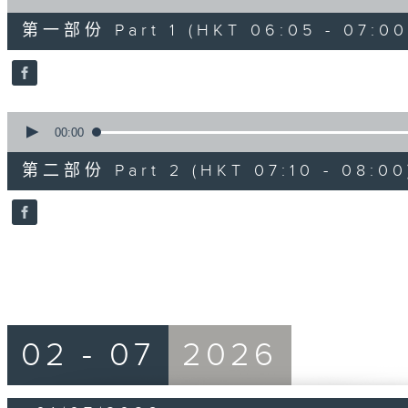
of
55
第一部份 Part 1 (HKT 06:05 - 07:00
minutes,
10
seconds
Volume
90%
0
seconds
00:00
of
50
第二部份 Part 2 (HKT 07:10 - 08:00
minutes,
9
seconds
Volume
90%
02 - 07
2026