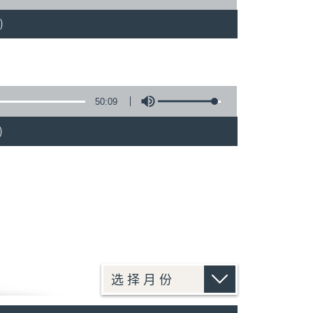
)
50:09
)