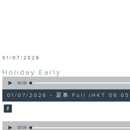
01/07/2026
Holiday Early
0
seconds
00:00
of
1
01/07/2026 - 足本 Full (HKT 06:05
hour,
44
minutes,
59
seconds
Volume
90%
0
seconds
00:00