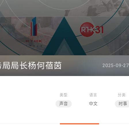
事务局局长杨何蓓茵
2025-09-27
类型
语言
分类
声音
中文
时事