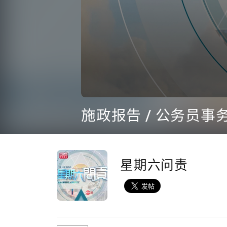
0
seconds
施政报告 / 公务员
of
44
minutes,
13
seconds
Volume
90%
星期六问责