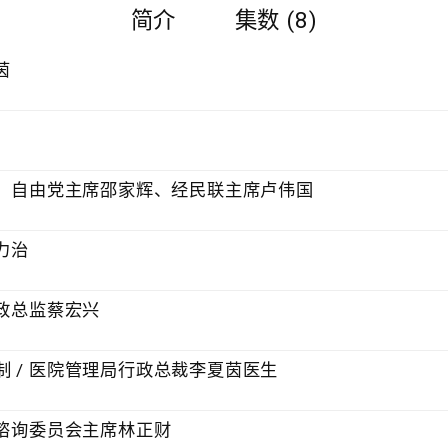
简介
集数 (8)
茵
鼎、自由党主席邵家辉、经民联主席卢伟国
力治
行政总监蔡宏兴
 / 医院管理局行政总裁李夏茵医生
康谘询委员会主席林正财