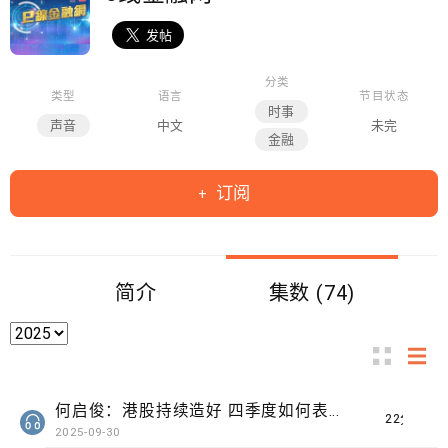
分类
类型
语言
节目状态
时事
声音
中文
未完
金融
订阅
简介
集数 (74)
何启俊：港股持续造好 四季度如何表现？
22分钟
2025-09-30