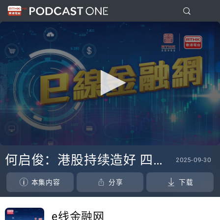
0
seconds
何启俊：港股持续造好 四季度如何表现？
2025-09-30
of
0
seconds
本集内容
分享
下载
e线金融网