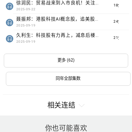
徐润民：贸易战来到入市良机！关注美元反弹牵连一连串风险？关注石油
18分钟
2025-09-22
聂振邦：港股科技AI概念股，追美股同业估值？
24分钟
2025-09-19
久利生：科技股有力再上，减息后楼市机会几何？
21分钟
2025-09-19
更多 (62)
同年全部集数
相关连结
你也可能喜欢