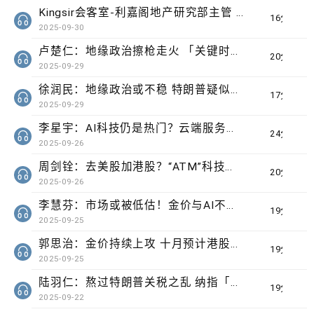
Kingsir会客室-利嘉阁地产研究部主管 陈海潮
16分钟
2025-09-30
卢楚仁：地缘政治擦枪走火 「关键时刻」请密切关注！关注英法风险
20分钟
2025-09-29
徐润民：地缘政治或不稳 特朗普疑似「动兵」？关注「对市场要有怀
17分钟
2025-09-29
李星宇：AI科技仍是热门？云端服务、大模型你真的读懂了吗？
24分钟
2025-09-26
周剑铨：去美股加港股？“ATM”科技股还有机会？
20分钟
2025-09-26
李慧芬：市场或被低估！金价与AI不相伯仲？
19分钟
2025-09-25
郭思治：金价持续上攻 十月预计港股依然乐观
19分钟
2025-09-25
陆羽仁：熬过特朗普关税之乱 纳指「完美上升轨」已经开启！
19分钟
2025-09-22