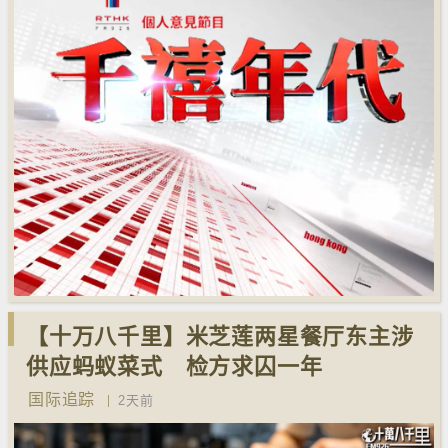
【十万八千里】米芝莲两星餐厅东主涉
供应蚂蚁菜式 检方求囚一年
国际追踪
2天前