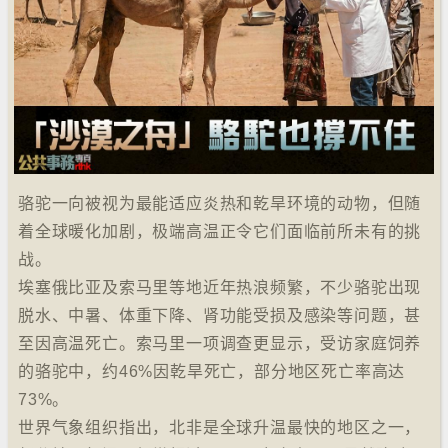
骆驼一向被视为最能适应炎热和乾旱环境的动物，但随
着全球暖化加剧，极端高温正令它们面临前所未有的挑
战。
埃塞俄比亚及索马里等地近年热浪频繁，不少骆驼出现
脱水、中暑、体重下降、肾功能受损及感染等问题，甚
至因高温死亡。索马里一项调查更显示，受访家庭饲养
的骆驼中，约46%因乾旱死亡，部分地区死亡率高达
73%。
世界气象组织指出，北非是全球升温最快的地区之一，