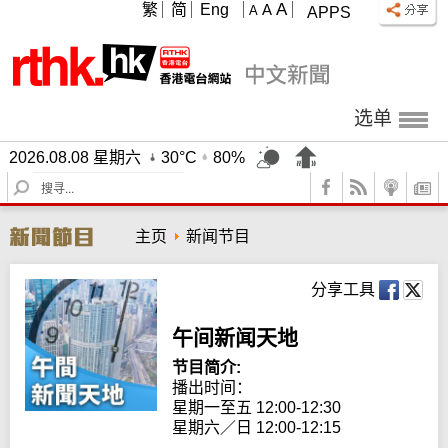
A
繁
简
Eng
A
A
APPS
选单
2026.08.08 星期六
30°C
80%
S
e
a
主页
新闻节目
r
c
h
分享工具
午间新闻天地
节目简介:
播出时间： 

星期一至五 12:00-12:30

星期六／日 12:00-12:15