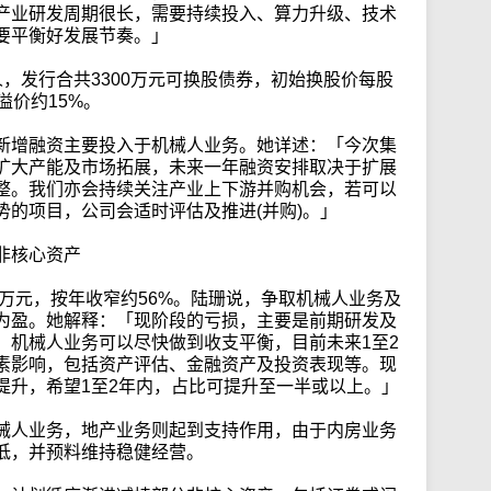
产业研发周期很长，需要持续投入、算力升级、技术
要平衡好发展节奏。」
，发行合共3300万元可换股债券，初始换股价每股
溢价约15%。
新增融资主要投入于机械人业务。她详述：「今次集
扩大产能及市场拓展，未来一年融资安排取决于扩展
整。我们亦会持续关注产业上下游并购机会，若可以
势的项目，公司会适时评估及推进(并购)。」
非核心资产
6万元，按年收窄约56%。陆珊说，争取机械人业务及
为盈。她解释：「现阶段的亏损，主要是前期研发及
，机械人业务可以尽快做到收支平衡，目前未来1至2
素影响，包括资产评估、金融资产及投资表现等。现
提升，希望1至2年内，占比可提升至一半或以上。」
械人业务，地产业务则起到支持作用，由于内房业务
低，并预料维持稳健经营。