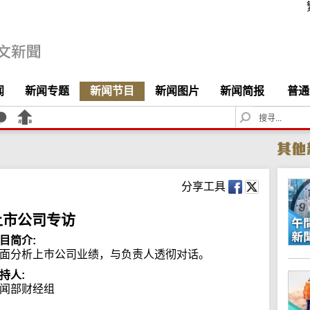
闻
新闻专题
新闻节目
新闻图片
新闻简报
普通
S
e
a
r
c
h
分享工具
上市公司专访
目简介:
面分析上巿公司业绩，与负责人透彻对话。
持人:
闻部财经组