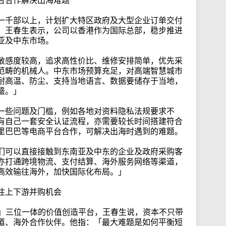
台合作解决出海难题
一千部以上，计划扩大特区政府及大型企业订单交付
。王春生表示，公司以香港作为国际总部，稳步推进
亚及中东市场。
敏感度较高，追求高性价比、维修安排简单，优先采
范畴的机械人。中东市场预算充足，对高端智慧城市
耐高温、防尘、支持当地语言、数据要储存于当地，
盛。」
一些问题及门槛，例如各地对资料隐私法规要求不
有自己一套安全认证流程，亦需要较长时间搭建符合
里巴巴等电商平台合作，可解决出海时遇到的难题。
们可以直接接触到东南亚及中东的企业及政府采购客
亦打通跨境物流、支付结算、海外服务网络等渠道，
高效输往海外，加快国际化布局。」
注上下游并购机会
本」三位一体的价值创造平台，王春生说，资本不只带
道、海外合作伙伴。他指：「最大难题是如何平衡短