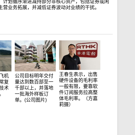
，计划循序渐进减持部分非核心资产，包括证券或闲
主营业务拓展，并减低证券波动对业绩的干扰。
王春生表示，出售
飞机
公司目标明年交付
硬件设备的毛利率
常复
量达到数百部至一
一般有限，要靠软
技术
千部以上，并落地
件订阅服务拉高整
。
一批海外样板订
体毛利率。（方嘉
单。(公司图片)
莉摄）