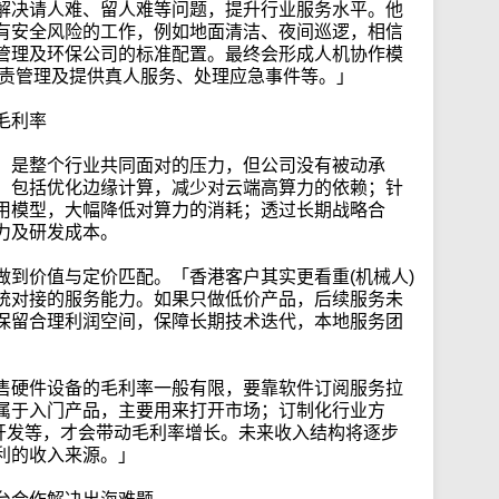
解决请人难、留人难等问题，提升行业服务水平。他
有安全风险的工作，例如地面清洁、夜间巡逻，相信
管理及环保公司的标准配置。最终会形成人机协作模
负责管理及提供真人服务、处理应急事件等。」
毛利率
，是整个行业共同面对的压力，但公司没有被动承
，包括优化边缘计算，减少对云端高算力的依赖；针
用模型，大幅降低对算力的消耗；透过长期战略合
力及研发成本。
做到价值与定价匹配。「香港客户其实更看重(机械人)
统对接的服务能力。如果只做低价产品，后续服务未
保留合理利润空间，保障长期技术迭代，本地服务团
售硬件设备的毛利率一般有限，要靠软件订阅服务拉
属于入门产品，主要用来打开市场；订制化行业方
二次开发等，才会带动毛利率增长。未来收入结构将逐步
利的收入来源。」