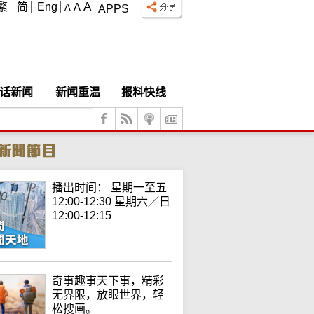
A
繁
简
Eng
A
A
APPS
话新闻
新闻重温
报料快线
播出时间： 星期一至五
12:00-12:30 星期六／日
12:00-12:15
奇事趣事天下事，精彩
无界限，放眼世界，轻
松搜画。