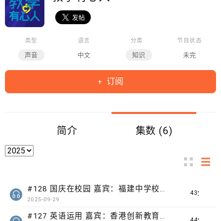
类型
语言
分类
节目状态
声音
中文
知识
未完
订阅
简介
集数 (6)
#128 国庆在校园 嘉宾：福建中学校长梁健文博士、中华基督教会蒙黄花沃纪念小学校长郑家宝博士
43分钟
2025-09-29
#127 英语运用 嘉宾：香港创新教育协会创办人彭一心
44分钟