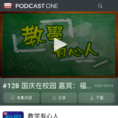
0
seconds
#128 国庆在校园 嘉宾：福建中学校长梁健文博士、中华基督教会蒙黄花沃纪念小学校长郑家宝博士
2025-09-29
of
43
minutes,
本集内容
分享
下载
0
教学有心人