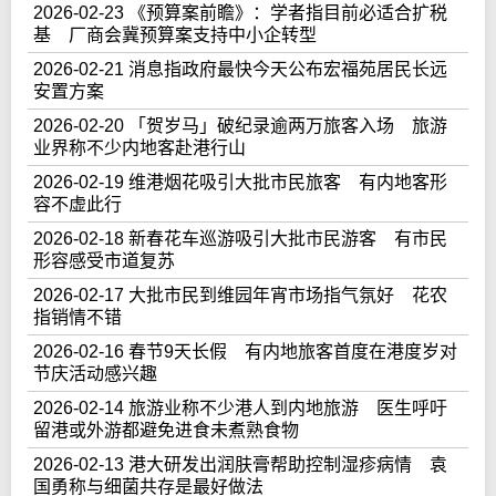
2026-02-23 《预算案前瞻》：学者指目前必适合扩税
基 厂商会冀预算案支持中小企转型
2026-02-21 消息指政府最快今天公布宏福苑居民长远
安置方案
2026-02-20 「贺岁马」破纪录逾两万旅客入场 旅游
业界称不少内地客赴港行山
2026-02-19 维港烟花吸引大批市民旅客 有内地客形
容不虚此行
2026-02-18 新春花车巡游吸引大批市民游客 有市民
形容感受市道复苏
2026-02-17 大批市民到维园年宵市场指气氛好 花农
指销情不错
2026-02-16 春节9天长假 有内地旅客首度在港度岁对
节庆活动感兴趣
2026-02-14 旅游业称不少港人到内地旅游 医生呼吁
留港或外游都避免进食未煮熟食物
2026-02-13 港大研发出润肤膏帮助控制湿疹病情 袁
国勇称与细菌共存是最好做法