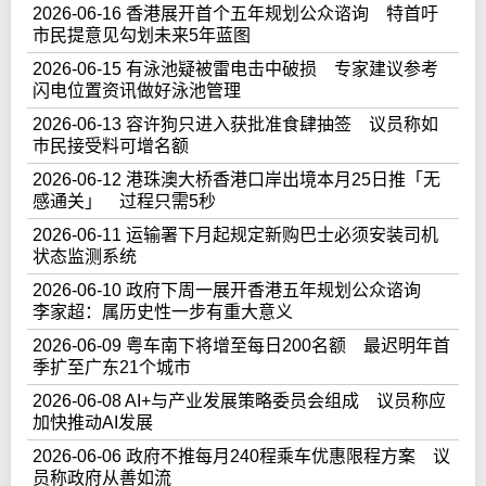
2026-06-16 香港展开首个五年规划公众谘询 特首吁
市民提意见勾划未来5年蓝图
2026-06-15 有泳池疑被雷电击中破损 专家建议参考
闪电位置资讯做好泳池管理
2026-06-13 容许狗只进入获批准食肆抽签 议员称如
巿民接受料可增名额
2026-06-12 港珠澳大桥香港口岸出境本月25日推「无
感通关」 过程只需5秒
2026-06-11 运输署下月起规定新购巴士必须安装司机
状态监测系统
2026-06-10 政府下周一展开香港五年规划公众谘询
李家超：属历史性一步有重大意义
2026-06-09 粤车南下将增至每日200名额 最迟明年首
季扩至广东21个城市
2026-06-08 AI+与产业发展策略委员会组成 议员称应
加快推动AI发展
2026-06-06 政府不推每月240程乘车优惠限程方案 议
员称政府从善如流