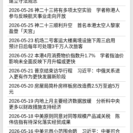
建立守法观念
2026-05-26 神二十三将有多项太空实验 学者称港人
参与反映航天事业走向开放
2026-05-25 神二十三顺利升空 首名本港太空人黎家
盈登「天宫」
2026-05-23 机场二号客运大楼离境设施下周三启用
预计日后每年可处理3千万人次旅客
2026-05-22 本港4月消费物价指数升1.7% 学者指油价
影响未全面反映下月升幅或更快
2026-05-21 普京结束访华行程 习近平：中俄关系进
入更有作为更快发展新阶段
2026-05-20 房屋局简朴房样板房改造费2.5万至逾5万
元
2026-05-19 内地上月主要经济数据放缓 分析料中央
更多以财政措施支持经济
2026-05-18 中美原则同意对同等规模产品减关税 陈
伟信指有待深化落实经贸成果
2026-05-16 中美元首小范围会晤 习近平：中美可合