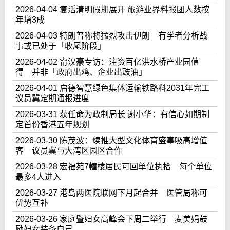
2026-04-04 复活清明假期展开 旅游业界料报团人数按
年增3成
2026-04-03 特朗普称将猛烈攻击伊朗 有学者分析战
事或已处于「收尾阶段」
2026-04-02 甯汉豪专访：注资百亿洪水桥产业园值
得 并非「政府出鸡、企业出豉油」
2026-04-01 启德智慧绿色集体运输铁路料2031年完工
议员冀定期通报进度
2026-03-31 获任命为政制局长 谢小华：有信心如期制
定首份香港五年规划
2026-03-30 陈茂波：续推大型文化体育盛事吸高增值
客 议员冀与大湾区园区合作
2026-03-28 宏福苑7幢楼居民可回单位执拾 每个单位
最多4人进入
2026-03-27 港岛两医院联网下月起合并 医管局称可
优势互补
2026-03-26 家庭暨妇女高峰会下周二举行 麦美娟鼓
励妇女装备自己