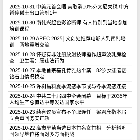
2025-10-31 中美元首会晤 美取消10%芬太尼关税 中方
暂停稀土出口管制1年
2025-10-30 南韩兴起色彩诊断师 有人特别到当地参加
培训课程
2025-10-29 APEC 2025│文创处推荐电影人到南韩培
训 两地冀增交流
2025-10-28 怀疑有非注册放射技师操作超声波乳房检
查 卫生署：属违法行为
2025-10-27 本地首宗基孔肯雅热个案 82岁女患者居
钻石山情况稳定
2025-10-25 许树昌料夏季流感季节或与冬季流感连接
2025-10-24 中共二十届四中全会闭幕 目标于2035年
人均生产总值达中等发达国家水平
2025-10-23 续有议员宣布不争取连任 梁君彦指本届
立会重回务实正轨
2025-10-22 高市早苗当选日本首名女首相 分析料巩
固领导地位将面对多方面挑战