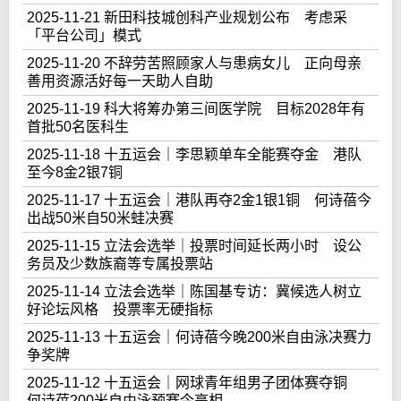
2025-11-21 新田科技城创科产业规划公布 考虑采
「平台公司」模式
2025-11-20 不辞劳苦照顾家人与患病女儿 正向母亲
善用资源活好每一天助人自助
2025-11-19 科大将筹办第三间医学院 目标2028年有
首批50名医科生
2025-11-18 十五运会｜李思颖单车全能赛夺金 港队
至今8金2银7铜
2025-11-17 十五运会｜港队再夺2金1银1铜 何诗蓓今
出战50米自50米蛙决赛
2025-11-15 立法会选举｜投票时间延长两小时 设公
务员及少数族裔等专属投票站
2025-11-14 立法会选举｜陈国基专访：冀候选人树立
好论坛风格 投票率无硬指标
2025-11-13 十五运会｜何诗蓓今晚200米自由泳决赛力
争奖牌
2025-11-12 十五运会｜网球青年组男子团体赛夺铜
何诗蓓200米自由泳预赛今亮相