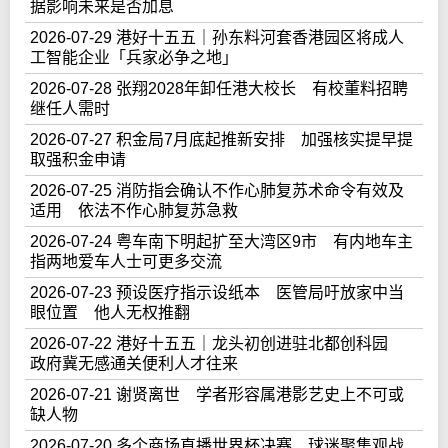
据影响未来是否加息
2026-07-29 港好十五五｜孙东料河套香港园区将成人
工智能企业「兵家必争之地」
2026-07-28 张翔2028年卸任港大校长 有校董料招聘
继任人需时
2026-07-27 积金局7月底起推新安排 加强核实提早提
取强积金申请
2026-07-25 消防指会确认不作心肺复苏术命令有效及
适用 依法不作心肺复苏急救
2026-07-24 粤车南下明起扩至大湾区9市 有内地车主
指两地爱车人士可更多交流
2026-07-23 预设医疗指示设纸本 医管局吁放家中当
眼位置 他人无权推翻
2026-07-22 港好十五五｜龙头初创进驻北都创科园
政府冀无感通关便利人才往来
2026-07-21 谢贤离世 学者形容属港影艺史上不可或
缺人物
2026-07-20 多个商场直播世界杯决赛 球迷聚集观战