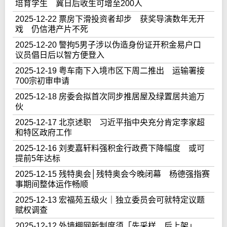
培育学生 冀日后收生可增至200人
2025-12-22 票房下滑投资者却步 获奖导演数年无开
戏 仍信港产片不死
2025-12-20 警拘5男子涉以伪造身份证开积金易户口
议员倡日后以智方便登入
2025-12-19 粤车南下入境市区下周二推出 运输署接
700宗初审申请
2025-12-18 房委会拟首次同步推居屋及绿置居共逾万
伙
2025-12-17 北京述职 习近平指中央充分肯定李家超
和特区政府工作
2025-12-16 刘麦嘉轩料强积金行政费下降幅度 或可
提前5年达标
2025-12-15 残特奥会│残特奥会今晚闭幕 杨德强指赛
事期间整体运作畅顺
2025-12-13 宏福苑五级火｜独立委员会可就特定议题
赋权调查
2025-12-12 外墙棚网新制度须「先采样、后上架」