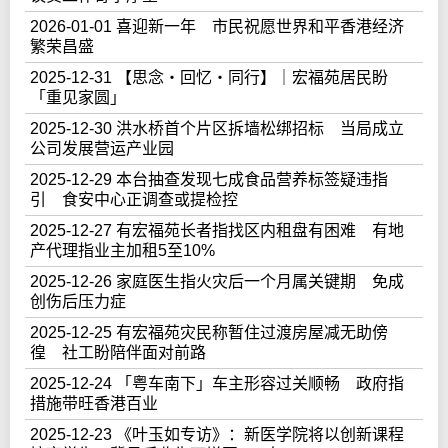
2026-01-01 喜迎新一年 市民祝愿世界和平香港经济
繁荣昌盛
2025-12-31 【思念‧回忆‧同行】｜宏福苑居民盼
「重见家圆」
2025-12-30 洪水桥首个片区拆墙松绑招标 当局成立
公司发展营运产业园
2025-12-29 本台抽查发现七成食品营养标签疑违指
引 食安中心正调查或提检控
2025-12-27 有宏福苑长者指找区内租盘有困难 有地
产代理指业主加租5至10%
2025-12-26 家庭医生指火灾后一个月属关键期 免成
创伤后压力症
2025-12-25 有宏福苑灾民称暂住过渡房屋减无助傍
徨 社工盼陪伴面对前路
2025-12-24 「粤车南下」车主形容过关顺畅 政府指
措施带旺香港百业
2025-12-23 《叶玉如专访》：新医学院将以创新课程