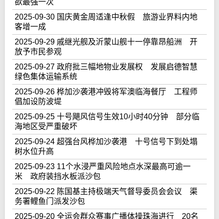
欲最强一次
2025-09-30 国庆黄金周适逢中秋假 旅游业界料内地
客增一成
2025-09-29 戚继光舰及沂蒙山舰十一停靠昂船洲 开
放予市民参观
2025-09-27 政府批三幅地物业发展权 发展启德智慧
绿色集体运输系统
2025-09-26 桦加沙袭港冲毁将军澳临海餐厅 工程师
倡加设防波堤
2025-09-25 十号飓风信号生效10小时40分钟 部分临
海地区受严重破坏
2025-09-24 超强台风桦加沙袭港 十号信号下到处塌
树水位升高
2025-09-23 11个水浸严重风险地点水深最高可逾一
米 政府装挡水板派沙包
2025-09-22 陈国基主持极端天气督导委员会会议 渠
务署鲤鱼门派发沙包
2025-09-20 全运会群众赛事广播体操珠海进行 20名