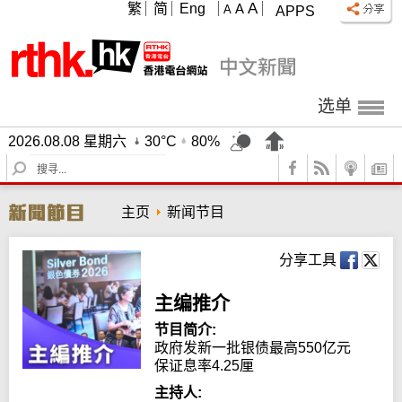
A
繁
简
Eng
A
A
APPS
选单
2026.08.08 星期六
30°C
80%
S
e
a
主页
新闻节目
r
c
h
分享工具
主编推介
节目简介:
政府发新一批银债最高550亿元　
保证息率4.25厘
主持人: