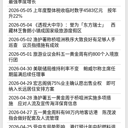
最强季度增长
2026-05-05 上年度整体税收临时数字4583亿元 按年
升22%
2026-05-04 《透视大中华》：誉为「东方瑞士」 西
藏林芝鲁朗小镇成国家级旅游度假区
2026-05-02 渔护署称桥咀洲秩序大致良好有足够人手
巡查 议员指措施有成效
2026-05-01 旅游业议会料五一黄金周有约800个入境旅
行团
2026-04-30 美联储局维持利率不变 鲍威尔称主席任
期届满后续任理事
2026-04-29 宏志阁倘75%业主确认愿出售业权 即可
纳入长远居住安排方案
2026-04-28 渔护署五一黄金周于桥咀洲实施多项措
施 应对人流及宣传海洋保育信息
2026-04-27 五一黄金周料有98万内地客访港 陈茂波
指会做好配套及人流管理
2026-04-25 受中东局势影响 港灯预计年中起燃料调