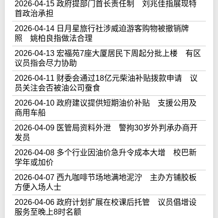
2026-04-15 政府提部门首长责任制 刘兆佳指展现特
首政治承担
2026-04-14 日月星旅行社涉威迫游客购物被撤销牌
照 姚柏良指做法合理
2026-04-13 宏福苑7座大厦居民下周起分批上楼 有区
议员指会尽力协助
2026-04-11 财委会通过18亿元柴油补贴拨款申请 议
员关注会否被油公司蚕食
2026-04-10 政府建议提供短期油价补贴 支援公用及
商用车船
2026-04-09 医管局资料外泄 警拘30岁外判承办商开
发员
2026-04-08 多个行业因油价急升令成本大增 校巴新
学年或加价
2026-04-07 西九咖啡节场地满地泥泞 主办方铺胶板
方便入场人士
2026-04-06 政府计划扩展在校课后托管 议员倡增设
服务至晚上8时名额