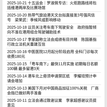
2025-10-21 十五运会｜罗淑佩专访：火炬跑路线将包
括维港两岸及比赛场馆
2025-10-20 热带气旋迫港天文台拟直接发3号强风信
号 梁荣武：季候风或影响移动
2025-10-18 议员关注粤车南下驾驶安全 政府指暂倾
向不准在港用组合驾驶辅助技术
2025-10-17 李家超称立法会成绩有目共睹 陈国基指
行政立法机关重建互信
2025-10-16 中医医院12月起分阶段启用 全科门诊每次
收费180元
2025-10-15 「粤车南下」最快11月实施 初期每日名额
100辆 最多留港3天
2025-10-14 港车北上毋须申请禁区纸 李耀培预计申
请会增加
2025-10-13 美国下月对中国商品加征100%关税 厂商
会指已做好两手准备
2025-10-11 立法会通过致谢议案 李家超感谢议员提
意见