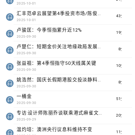
2025-10-01
汇丰范卓云展望第4季投资市场/陈俊文：美国政府停摆料成为美股调整借口
43分钟
2025-10-01
卢骏匡：今季恒指累升近12%
19分钟
2025-09-30
卢楚仁：短期金价关注地缘政局发展要留意波动
8分钟
2025-09-30
张益祖：第4季恒指守50天线属关键
10分钟
2025-09-30
姚浩然：国庆长假期港股交投淡静料将整固
8分钟
2025-09-30
一桶金
51分钟
2025-09-30
专访:设计师陈丽乔谈联乘港式麻雀文化出海
20分钟
2025-09-29
温灼培：澳洲央行议息料维持不变
11分钟