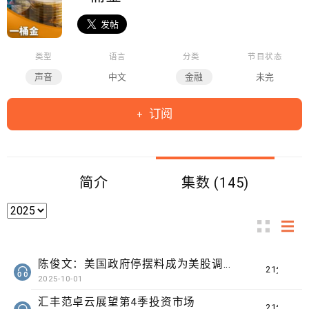
类型
语言
分类
节目状态
声音
中文
金融
未完
订阅
简介
集数 (145)
陈俊文：美国政府停摆料成为美股调整借口
21分钟
2025-10-01
汇丰范卓云展望第4季投资市场
21分钟