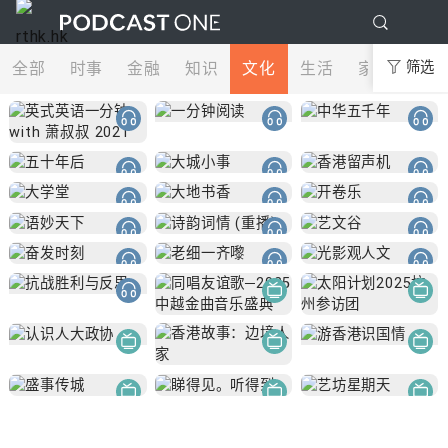
全部
时事
金融
知识
文化
生活
家庭
筛选
娱