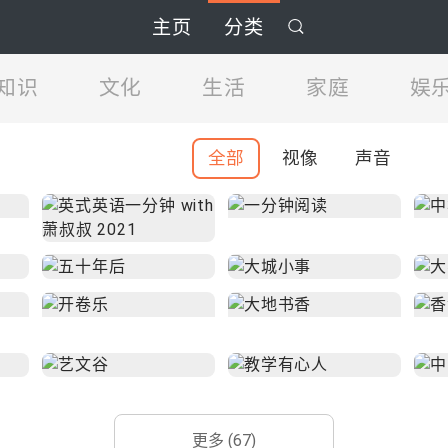
主页
分类
知识
文化
生活
家庭
娱
全部
视像
声音
更多 (67)