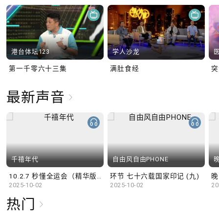
港台体坛123
学人沙龙
第一千零六十三集
满肚食经
最新声音
千禧年代
自由风自由PHONE
10.2.7 秒懂全运会（精华版）
环节 七十六载国家印记 (九)
晚
2025-10-02
2025-10-02
20
热门