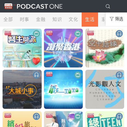
全部
时事
金融
知识
文化
生活
家庭
筛选
娱