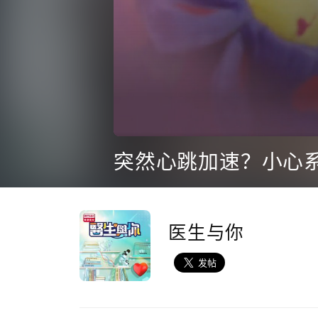
0
seconds
突然心跳加速？小心
of
23
minutes,
7
seconds
Volume
90%
医生与你