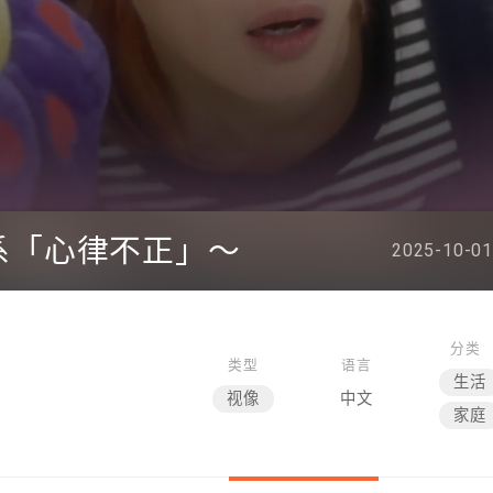
系「心律不正」～
2025-10-01
分类
类型
语言
生活
视像
中文
家庭