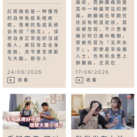
癌症，而肺腺癌则是
其中一种最常见的肺
红斑狼疮是一种慢性
癌。肺腺癌在早期往
的自体免疫系统疾
往没有明显症状，容
病，患者的免疫系统
易被忽视，不少患者
会失控「倒戈」，误
确诊时已属中晚期，
将自身正常组织当成
常被形容为「无声杀
敌人，疯狂攻击全身
手」。即使是非吸烟
皮肤、关节甚至肾脏
人士，也有机会患上
与大脑。部份人...
肺腺癌，尤其在...
24/06/2026
17/06/2026
收看
收看