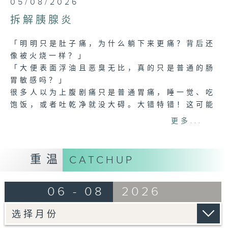
05/08/2026
seconds
of
拆解胰腺炎
24
minutes,
7
「明明只是肚子痛，为什么躺下来更痛？背后还
seconds
像被火烧一样？」
「大便表面浮油且恶臭无比，真的只是普通的肠
胃敏感吗？」
很多人以为上腹剧痛只是普通胃痛，睡一觉、吃
饱饭，或者吐乾净就没大碍。大错特错！这可能
是胰腺组织正被「自我消化」的急性胰腺炎，一
更多...
旦掉以轻心，有机会引发全身炎症反应，随时致
命！至于慢性胰腺炎则是胰腺长期反覆发炎而逐
渐纤维化、硬化，导致胰腺功能不可逆损害的一
重温
CATCHUP
种疾病。
今集嘉宾医生将分享辨别胰腺炎与普通胃痛的实
06 - 08
2026
用秘诀，讲解胆石、高血脂、酗酒等隐形发病诱
因，并解构慢性胰腺炎如何一步步引发糖尿病与
胰脏癌的连锁反应。