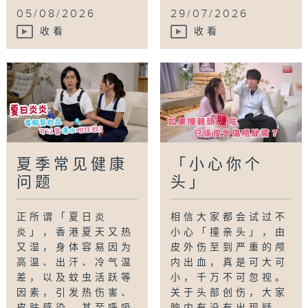
05/08/2026
29/07/2026
收看
收看
夏季常见健康
「小心你个
问题
头」
正所谓「夏日炎
相信大家都会试过不
炎」，香港夏天又热
小心「撞亲头」，由
又湿，身体容易因为
皮外伤至到严重的颅
高温、出汗、冷气温
内出血，真是可大可
差，以及蚊虫活跃等
小，千万不可忽视。
因素，引发热伤害、
关于头部创伤，大家
皮肤感染，甚至呼吸
脑内有没有出现疑