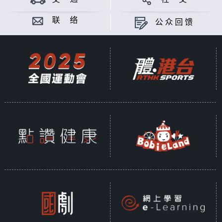
联 络
公众回馈