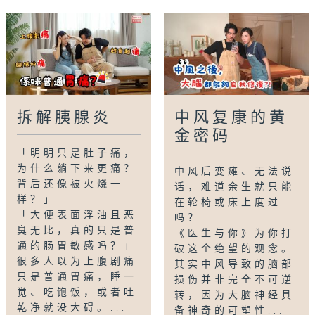
主持：董光达医生、罗钰文
嘉宾：司徒伟基教授（港大医学院临床医学学院
内科学系李国贤基金教授（肠胃学））
Tag:
胰腺炎
,
胃痛
,
上腹痛
,
背痛
,
呕吐
,
脂肪泻
,
胰脏癌
,
糖尿病
拆解胰腺炎
中风复康的黄
金密码
「明明只是肚子痛，
为什么躺下来更痛？
中风后变瘫、无法说
背后还像被火烧一
话，难道余生就只能
样？」
在轮椅或床上度过
「大便表面浮油且恶
吗？
臭无比，真的只是普
《医生与你》为你打
通的肠胃敏感吗？」
破这个绝望的观念。
很多人以为上腹剧痛
其实中风导致的脑部
只是普通胃痛，睡一
损伤并非完全不可逆
觉、吃饱饭，或者吐
转，因为大脑神经具
乾净就没大碍。...
备神奇的可塑性...