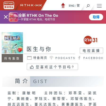
ENG
/
繁
×
全新 RTHK On The Go
取得
一手掌握 RTHK 电台、电视节目
医生与你
电视直播
特备网页
PODCASTS
FACEBOOK
所有集数
您喜欢这个节目吗?
简介
GIST
监制：唐敏明 主持团队：郑萃雯、梁凯
宁、黄婉曼、罗钰文、蔡雪莹、邓智伟医生、
胡志远医生、董光达医生、黄秉康医生、罗英