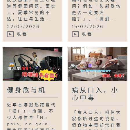
道等健康问题。事实
问？例如「头部受伤
上，夏季常见的不
是否一定要照
适，往往与生活...
脑？」、「撞到...
22/07/2026
15/07/2026
收看
收看
健身危与机
病从口入，小
心中毒
近年香港掀起跨世代
「操Fit」热潮，不
「病从口入」相信大
少人都信奉「No
家都听过这句说话，
pain, no gain」
但食物中毒却常在我