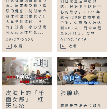
而疯狂重训或盲目节
们日常生活中被忽
食。原来缺乏科学指
略。根据卫生防护中
导的健身，随时会令
心的数字，2025年
身体付出沉重代价！
就有129宗食物中毒
大重量训练时「谷
个案，受影响人数达
气」过度，小心诱发
到682人；而今年截
突发心源性猝死...
至5月11日，食物...
08/07/2026
01/07/2026
收看
收看
皮肤上的「千
肺腺癌
面女郎」- 红
斑狼疮
肺癌是本港头号致命