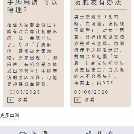
手脚麻痹 可以
防脱发有办法
唔理？
男士常戏言「头可
断，血可流，发际线
相信大家都会试过手
不能后」；对女士而
脚有时会像针刺般麻
言，分界线愈见宽濶
痹，过一会就消失
亦是难言之痛。坊间
了，所以「手脚麻
流传不少脱发迷思：
痹」经常被大家忽
戴帽会令毛囊「窒
略。原来出现「手脚
息」？剃光头能令头
麻痹」有机会是身体
发变粗重生？白头发
发出的警号！手脚麻
的人不会秃头？…
痹的原因众多，可能
事实上，约95%...
是神经或血管受...
10/06/2026
03/06/2026
收看
收看
更多重温 ...
交 通
社 交