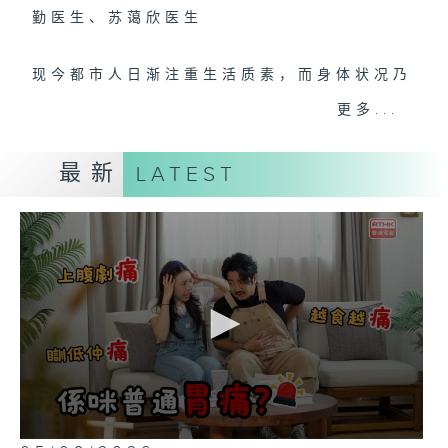
勤医生、苏蔼欣医生
现今都市人日渐注重生活质素，而身体状况乃
决定一个人的生活质素水平，所以健康医疗资
更多...
讯尤为重要。《医生与你》以多角度、全方位
让观众认识各类疾病的病征、病理根源、医治
最新
LATEST
方案以及预防方法等，务求令观众可以对各种
疾病有更深了解，以减轻对疾病的担忧及恐
惧。
0