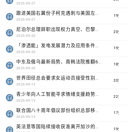
2025-09-27
跟进美国右翼份子柯克遇刺与美国左右翼之争、埃塞俄比亚启用「复兴大坝」对非洲水资源的影响
19分钟
2025-09-27
尼泊尔总理辞职出现权力真空、巴黎芝士博物馆开幕引发美食旅游热潮
20分钟
2025-09-20
「渗透能」发电发展潜力及应用条件、加州生物学家播放电影剪辑和真人声音驱狼
19分钟
2025-09-20
中东及俄乌最新局势、南韩法院推翻61年前一名遭性侵妇女被控伤人罪成判罪
18分钟
2025-09-20
世界田径总会要求女运动员接受性别基因测试、健力士世界纪录七十周年列70项有待挑战项目
20分钟
2025-09-13
青少年向人工智能寻求情绪支援趋势引发国际关注、阿富汗六级地震逾千人遇难
22分钟
2025-09-13
联合国八十周年倡议部份组织总部移到非洲、研究发现澳洲医疗体系存在种族歧视
17分钟
2025-09-13
英法意等国陆续接收获准离开加沙的学生及病人、国际自然保育联盟确认长颈鹿分四个品种有助制订保育方案
19分钟