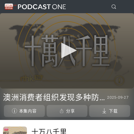
0
seconds
澳洲消费者组织发现多种防晒霜未达声称效果、三名奥地利修女IG上发布居于荒废修道院情况结果广受欢迎
2025-09-27
of
0
seconds
本集内容
分享
下载
十万八千里