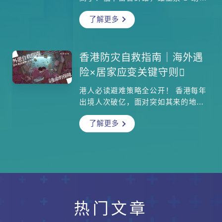
防骨疏，β-葡聚醣帮控血糖。但它与
了解更多
痛风有何关联？火锅时又该怎样避风
险？烹调有何窍门？快跟我们一起揭
开菇菌的神秘面纱！
香港防灾自救指南｜海外遇
险×居家应变关键守则
港人必读避难策略全公开！ 香港每年
出境人次破亿，面对突如其来的地
震、火灾或海啸，你准备好了吗？本
了解更多
文教你打造黄金72小时避难包、掌握
居家避灾秘诀，更附海外求生SOP，
提升生存率达89%。立即收藏这篇灾
难应对天书，为自己和家人争取关键
生机！
热门文章