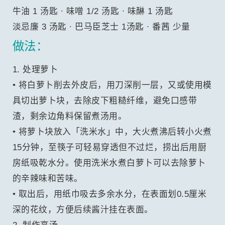
牛油 1 汤匙 ∙ 味噌 1/2 汤匙 ∙ 味醂 1 汤匙
淡忌廉 3 汤匙 ∙ 巴马臣芝士 1汤匙 ∙ 番茜 少量
做法：
1. 处理萝卜
• 将白萝卜削去外皮后，用刀深削一层，又或使用模
具切出萝卜块，去除皮下粗糙纤维，避免口感带
渣，剩余边角料保留煮汤用。
• 将萝卜块放入「洗米水」中，大火煮沸后转小火煮
15分钟，至筷子可轻易穿透但不过烂，捞出后用厨
房纸吸乾水分。使用洗米水煮白萝卜可以去除萝卜
的辛辣味和苦味。
• 取出后，用纸巾吸去多余水分，在表面划0.5厘米
深的花纹，方便后续酱汁挂在表面。