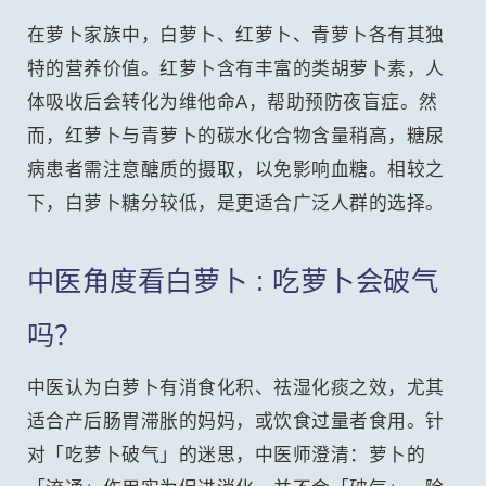
在萝卜家族中，白萝卜、红萝卜、青萝卜各有其独
特的营养价值。红萝卜含有丰富的类胡萝卜素，人
体吸收后会转化为维他命A，帮助预防夜盲症。然
而，红萝卜与青萝卜的碳水化合物含量稍高，糖尿
病患者需注意醣质的摄取，以免影响血糖。相较之
下，白萝卜糖分较低，是更适合广泛人群的选择。
中医角度看白萝卜 : 吃萝卜会破气
吗？
中医认为白萝卜有消食化积、祛湿化痰之效，尤其
适合产后肠胃滞胀的妈妈，或饮食过量者食用。针
对「吃萝卜破气」的迷思，中医师澄清：萝卜的