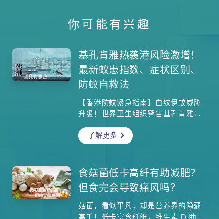
你可能有兴趣
基孔肯雅热袭港风险激增！
最新蚊患指数、症状区别、
防蚊自救法
【香港防蚊紧急指南】白纹伊蚊威胁
升级！世界卫生组织警告基孔肯雅热
可能全球爆发，广东佛山疫情已累计
了解更多
3,645宗。香港食环署最新监测：马湾
蚊患指数飙至30.4%，跨境输入风险
激增！本文速递政府灭蚊策略、病症
分辨重点，并提供实用防蚊技巧。
食菇菌低卡高纤有助减肥？
但食完会导致痛风吗？
菇菌，看似平凡，却是营养界的隐藏
高手！低卡富含纤维，维生素 D 助力