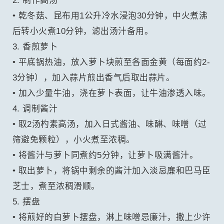
2. 制作高汤
• 乾冬菇、昆布用1公升冷水浸泡30分钟，中火煮沸
后转小火煮10分钟，滤出汤汁备用。
3. 香煎萝卜
• 平底锅热油，放入萝卜块煎至各面金黄（每面约2-
3分钟），加入蒜片煎出香气后取出蒜片。
• 加入少量牛油，浇在萝卜表面，让牛油渗透入味。
4. 调制酱汁
• 取2汤杓素高汤，加入日式酱油、味醂、味噌（过
筛避免颗粒），小火煮至浓稠。
• 将酱汁与萝卜同煮约5分钟，让萝卜吸满酱汁。
• 取出萝卜，将锅中剩余的酱汁加入淡忌廉和巴马臣
芝士，煮至浓稠滑顺。
5. 摆盘
• 将煎好的白萝卜摆盘，淋上味噌忌廉汁，撒上少许