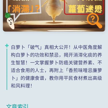
白萝卜「破气」真相大公开！从中医角度解
构白萝卜的功效和禁忌，揭开消滞化痰的养
生智慧！一文掌握萝卜防癌关键营养素、不
适合食用的人士，再附上「香煎味噌忌廉萝
卜」的健康食谱，教你用平民食材煮出高级
和风料理！
文章索引