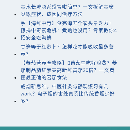
鼻水长流唔系感冒咁简单？一文拆解鼻窦
炎嘅症状、成因同治疗方法
寧【海鲜中毒】食完海鲜全家头晕乏力！
惊揭中毒素危机：煮熟也没用？专家教你4
招安全吃海鲜
甘笋等于红萝卜？怎样吃才能吸收最多营
养？
【蕃茄营养全攻略】蕃茄生吃好浪费？蕃
茄制品茄红素竟高新鲜蕃茄20倍？一文看
懂最正确的蕃茄食法
戒烟新思维，中医针灸与静观练习有几
work？电子烟的害处真系比传统香烟少好
多？